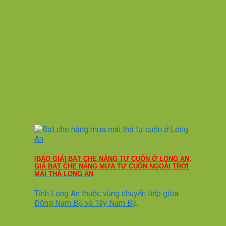
[BÁO GIÁ] BẠT CHE NẮNG TỰ CUỐN Ở LONG AN,
GIÁ BẠT CHE NẮNG MƯA TỰ CUỐN NGOÀI TRỜI
MÁI THẢ LONG AN
Tỉnh Long An thuộc vùng chuyển tiếp giữa
Đông Nam Bộ và Tây Nam Bộ,