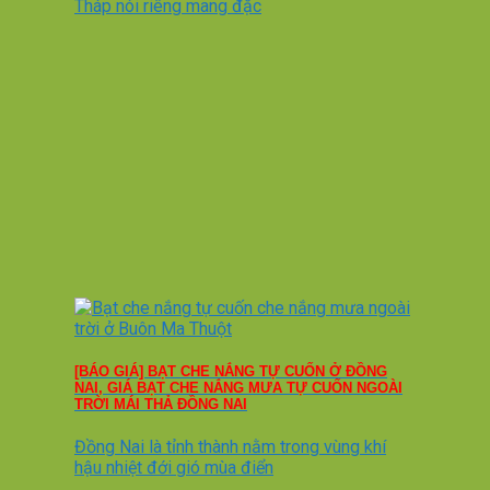
Tháp nói riêng mang đặc
[BÁO GIÁ] BẠT CHE NẮNG TỰ CUỐN Ở ĐỒNG
NAI, GIÁ BẠT CHE NẮNG MƯA TỰ CUỐN NGOÀI
TRỜI MÁI THẢ ĐỒNG NAI
Đồng Nai là tỉnh thành nằm trong vùng khí
hậu nhiệt đới gió mùa điển