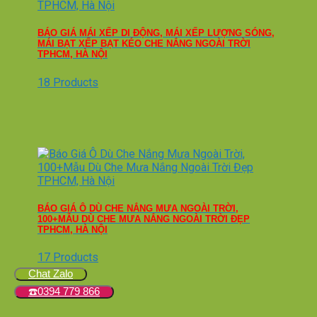
BÁO GIÁ MÁI XẾP DI ĐỘNG, MÁI XẾP LƯỢNG SÓNG,
MÁI BẠT XẾP BẠT KÉO CHE NẮNG NGOÀI TRỜI
TPHCM, HÀ NỘI
18 Products
BÁO GIÁ Ô DÙ CHE NẮNG MƯA NGOÀI TRỜI,
100+MẪU DÙ CHE MƯA NẮNG NGOÀI TRỜI ĐẸP
TPHCM, HÀ NỘI
17 Products
Chat Zalo
☎️0394 779 866