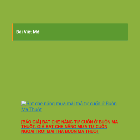
Bài Viết Mới
[BÁO GIÁ] BẠT CHE NẮNG TỰ CUỐN Ở BUÔN MA
THUỘT, GIÁ BẠT CHE NẮNG MƯA TỰ CUỐN
NGOÀI TRỜI MÁI THẢ BUÔN MA THUỘT