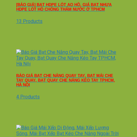
[BÁO GIÁ] BẠT HDPE LÓT AO HỒ, GIÁ BẠT NHỰA
HDPE LÓT HỒ CHỐNG THẤM NƯỚC Ở TPHCM
13 Products
BÁO GIÁ BẠT CHE NẮNG QUAY TAY, BẠT MÁI CHE
TAY QUAY, BẠT QUAY CHE NẮNG KÉO TAY TPHCM,
HÀ NỘI
4 Products