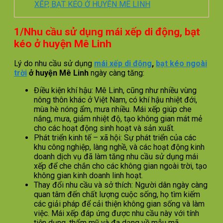
XẾP, BẠT KÉO Ở HUYỆN MÊ LINH
1/Nhu cầu sử dụng mái xếp di động, bạt
kéo ở huyện Mê Linh
Lý do nhu cầu sử dụng
mái xếp di động
,
bạt kéo ngoài
trời
ở huyện Mê Linh
ngày càng tăng:
Điều kiện khí hậu: Mê Linh, cũng như nhiều vùng
nông thôn khác ở Việt Nam, có khí hậu nhiệt đới,
mùa hè nóng ẩm, mưa nhiều. Mái xếp giúp che
nắng, mưa, giảm nhiệt độ, tạo không gian mát mẻ
cho các hoạt động sinh hoạt và sản xuất.
Phát triển kinh tế – xã hội: Sự phát triển của các
khu công nghiệp, làng nghề, và các hoạt động kinh
doanh dịch vụ đã làm tăng nhu cầu sử dụng mái
xếp để che chắn cho các không gian ngoài trời, tạo
không gian kinh doanh linh hoạt.
Thay đổi nhu cầu và sở thích: Người dân ngày càng
quan tâm đến chất lượng cuộc sống, họ tìm kiếm
các giải pháp để cải thiện không gian sống và làm
việc. Mái xếp đáp ứng được nhu cầu này với tính
tiện dụng, thẩm mỹ và đa dạng về mẫu mã.