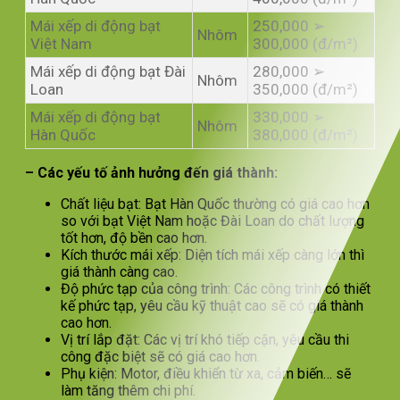
Mái xếp di động bạt
250,000 ➢
Nhôm
Việt Nam
300,000 (đ/m²)
Mái xếp di động bạt Đài
280,000 ➢
Nhôm
Loan
350,000 (đ/m²)
Mái xếp di động bạt
330,000 ➢
Nhôm
Hàn Quốc
380,000 (đ/m²)
– Các yếu tố ảnh hưởng đến giá thành:
Chất liệu bạt: Bạt Hàn Quốc thường có giá cao hơn
so với bạt Việt Nam hoặc Đài Loan do chất lượng
tốt hơn, độ bền cao hơn.
Kích thước mái xếp: Diện tích mái xếp càng lớn thì
giá thành càng cao.
Độ phức tạp của công trình: Các công trình có thiết
kế phức tạp, yêu cầu kỹ thuật cao sẽ có giá thành
cao hơn.
Vị trí lắp đặt: Các vị trí khó tiếp cận, yêu cầu thi
công đặc biệt sẽ có giá cao hơn.
Phụ kiện: Motor, điều khiển từ xa, cảm biến… sẽ
làm tăng thêm chi phí.