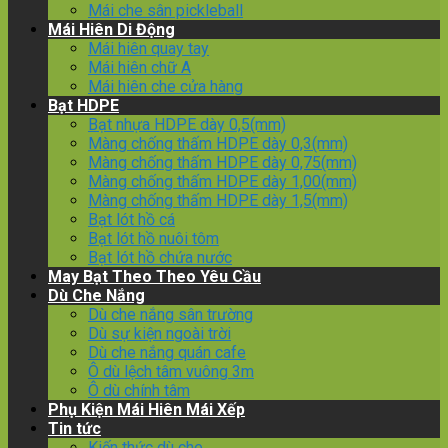
Mái che sân pickleball
Mái Hiên Di Động
Mái hiên quay tay
Mái hiên chữ A
Mái hiên che cửa hàng
Bạt HDPE
Bạt nhựa HDPE dày 0,5(mm)
Màng chống thấm HDPE dày 0,3(mm)
Màng chống thấm HDPE dày 0,75(mm)
Màng chống thấm HDPE dày 1,00(mm)
Màng chống thấm HDPE dày 1,5(mm)
Bạt lót hồ cá
Bạt lót hồ nuôi tôm
Bạt lót hồ chứa nước
May Bạt Theo Theo Yêu Cầu
Dù Che Nắng
Dù che nắng sân trường
Dù sự kiện ngoài trời
Dù che nắng quán cafe
Ô dù lệch tâm vuông 3m
Ô dù chính tâm
Phụ Kiện Mái Hiên Mái Xếp
Tin tức
Kiến thức dù che