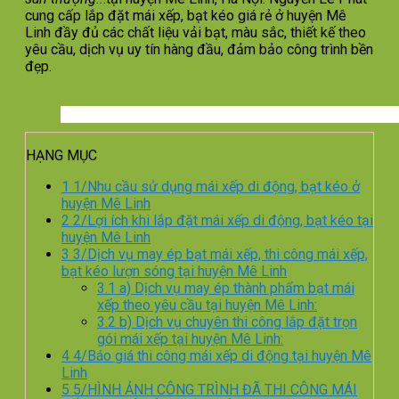
cung cấp lắp đặt mái xếp, bạt kéo giá rẻ ở huyện Mê
Linh đầy đủ các chất liệu vải bạt, màu sắc, thiết kế theo
yêu cầu, dịch vụ uy tín hàng đầu, đảm bảo công trình bền
đẹp.
HẠNG MỤC
1
1/Nhu cầu sử dụng mái xếp di động, bạt kéo ở
huyện Mê Linh
2
2/Lợi ích khi lắp đặt mái xếp di động, bạt kéo tại
huyện Mê Linh
3
3/Dịch vụ may ép bạt mái xếp, thi công mái xếp,
bạt kéo lượn sóng tại huyện Mê Linh
3.1
a) Dịch vụ may ép thành phẩm bạt mái
xếp theo yêu cầu tại huyện Mê Linh:
3.2
b) Dịch vụ chuyên thi công lắp đặt trọn
gói mái xếp tại huyện Mê Linh:
4
4/Báo giá thi công mái xếp di động tại huyện Mê
Linh
5
5/HÌNH ẢNH CÔNG TRÌNH ĐÃ THI CÔNG MÁI