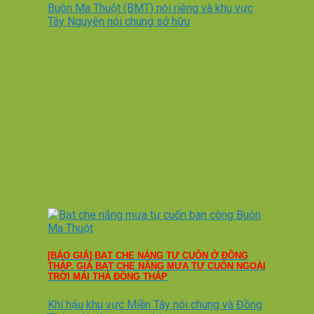
Buôn Ma Thuột (BMT) nói riêng và khu vực
Tây Nguyên nói chung sở hữu
[BÁO GIÁ] BẠT CHE NẮNG TỰ CUỐN Ở ĐỒNG
THÁP, GIÁ BẠT CHE NẮNG MƯA TỰ CUỐN NGOÀI
TRỜI MÁI THẢ ĐỒNG THÁP
Khí hậu khu vực Miền Tây nói chung và Đồng