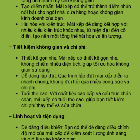
tăng tính thẩm mỹ cho không gian.
Tạo điểm nhấn: Mái xếp có thể trở thành điểm nhấn
nổi bật cho ngôi nhà, cửa hàng hoặc không gian
kinh doanh của bạn.
Hài hòa với kiến trúc: Mái xếp dễ dàng kết hợp với
nhiều kiểu kiến trúc khác nhau, từ hiện đại đến cổ
điển, tạo nên một tổng thể hài hòa và ấn tượng.
– Tiết kiệm không gian và chi phí:
Thiết kế gọn nhẹ: Mái xếp có thiết kế gọn nhẹ,
không chiếm nhiều diện tích, giúp tối ưu hóa không
gian sử dụng.
Dễ dàng lắp đặt: Quá trình lắp đặt mái xếp diễn ra
nhanh chóng, không đòi hỏi quá nhiều công sức và
chi phí.
Tuổi thọ cao: Với chất liệu cao cấp và cấu trúc chắc
chắn, mái xếp có tuổi thọ cao, giúp bạn tiết kiệm
chi phí thay thế và sửa chữa.
– Linh hoạt và tiện dụng:
Dễ dàng điều khiển: Bạn có thể dễ dàng điều chỉnh
độ mở của mái xếp để kiểm soát lượng ánh sáng
và gió lùa vào không gian.