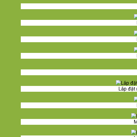
Lắp đặt 
M