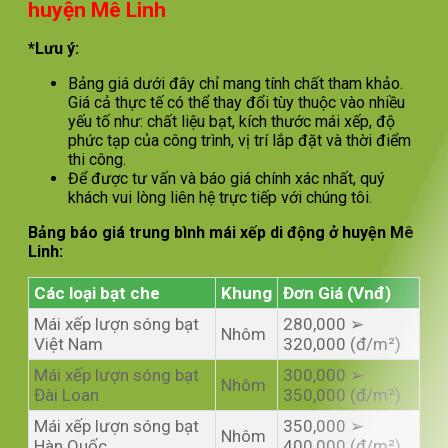
huyện Mê Linh
*Lưu ý:
Bảng giá dưới đây chỉ mang tính chất tham khảo.
Giá cả thực tế có thể thay đổi tùy thuộc vào nhiều
yếu tố như: chất liệu bạt, kích thước mái xếp, độ
phức tạp của công trình, vị trí lắp đặt và thời điểm
thi công.
Để được tư vấn và báo giá chính xác nhất, quý
khách vui lòng liên hệ trực tiếp với chúng tôi.
Bảng báo giá trung bình mái xếp di động ở huyện Mê
Linh:
Các loại bạt che
Khung
Đơn Giá (Vnđ)
Mái xếp lượn sóng bạt
280,000 ➢
Nhôm
Việt Nam
320,000 (đ/m²)
Mái xếp lượn sóng bạt
300,000 ➢
Nhôm
Đài Loan
350,000 (đ/m²)
Mái xếp lượn sóng bạt
350,000 ➢
Nhôm
Hàn Quốc
400,000 (đ/m²)