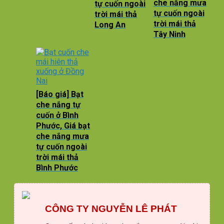
che nắng mưa
tự cuốn ngoài
tự cuốn ngoài
trời mái thả
trời mái thả
Long An
Tây Ninh
[Báo giá] Bạt
che nắng tự
cuốn ở Bình
Phước, Giá bạt
che nắng mưa
tự cuốn ngoài
trời mái thả
Bình Phước
CÔNG TY NGUYỄN LÊ PHÁT