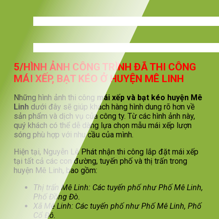
5/HÌNH ẢNH CÔNG TRÌNH ĐÃ THI CÔNG
MÁI XẾP, BẠT KÉO Ở HUYỆN MÊ LINH
Những hình ảnh thi công
mái xếp và bạt kéo huyện Mê
Linh
dưới đây sẽ giúp khách hàng hình dung rõ hơn về
sản phẩm và dịch vụ của công ty. Từ các hình ảnh này,
quý khách có thể dễ dàng lựa chọn mẫu mái xếp lượn
sóng phù hợp với nhu cầu của mình.
Hiện tại, Nguyễn Lê Phát nhận thi công lắp đặt mái xếp
tại tất cả các con đường, tuyến phố và thị trấn trong
huyện Mê Linh, bao gồm:
Thị trấn Mê Linh: Các tuyến phố như Phố Mê Linh,
Phố Đồng Đò.
Xã Mê Linh: Các tuyến phố như Phố Mê Linh, Phố
Cổ Đô.