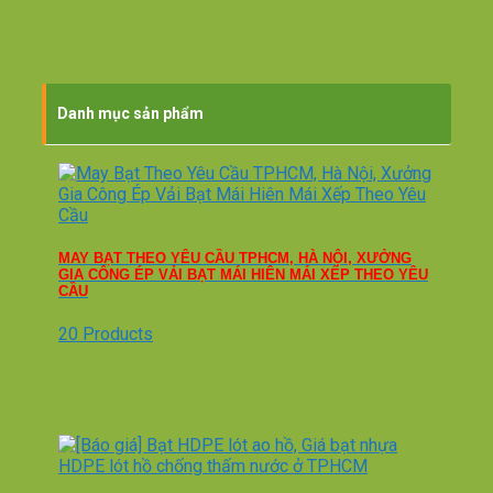
Danh mục sản phẩm
MAY BẠT THEO YÊU CẦU TPHCM, HÀ NỘI, XƯỞNG
GIA CÔNG ÉP VẢI BẠT MÁI HIÊN MÁI XẾP THEO YÊU
CẦU
20 Products