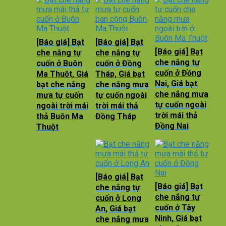
[Báo giá] Bạt
[Báo giá] Bạt
[Báo giá] Bạt
che nắng tự
che nắng tự
che nắng tự
cuốn ở Buôn
cuốn ở Đồng
cuốn ở Đồng
Ma Thuột, Giá
Tháp, Giá bạt
Nai, Giá bạt
bạt che nắng
che nắng mưa
che nắng mưa
mưa tự cuốn
tự cuốn ngoài
tự cuốn ngoài
ngoài trời mái
trời mái thả
trời mái thả
thả Buôn Ma
Đồng Tháp
Đồng Nai
Thuột
[Báo giá] Bạt
[Báo giá] Bạt
che nắng tự
che nắng tự
cuốn ở Long
cuốn ở Tây
An, Giá bạt
Ninh, Giá bạt
che nắng mưa