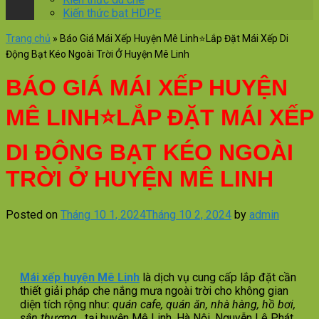
Kiến thức bạt HDPE
Trang chủ
»
Báo Giá Mái Xếp Huyện Mê Linh⭐Lắp Đặt Mái Xếp Di
Động Bạt Kéo Ngoài Trời Ở Huyện Mê Linh
BÁO GIÁ MÁI XẾP HUYỆN
MÊ LINH⭐LẮP ĐẶT MÁI XẾP
DI ĐỘNG BẠT KÉO NGOÀI
TRỜI Ở HUYỆN MÊ LINH
Posted on
Tháng 10 1, 2024
Tháng 10 2, 2024
by
admin
Mái xếp huyện Mê Linh
là dịch vụ cung cấp lắp đặt cần
thiết giải pháp che nắng mưa ngoài trời cho không gian
diện tích rộng như:
quán cafe, quán ăn, nhà hàng, hồ bơi,
sân thượng..
.tại huyện Mê Linh, Hà Nội. Nguyễn Lê Phát