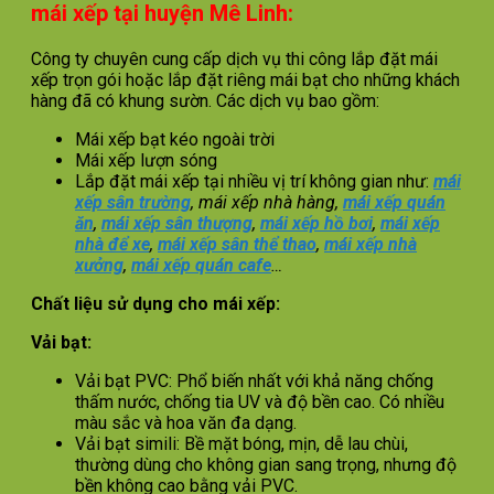
mái xếp tại huyện Mê Linh:
Công ty chuyên cung cấp dịch vụ thi công lắp đặt mái
xếp trọn gói hoặc lắp đặt riêng mái bạt cho những khách
hàng đã có khung sườn. Các dịch vụ bao gồm:
Mái xếp bạt kéo ngoài trời
Mái xếp lượn sóng
Lắp đặt mái xếp tại nhiều vị trí không gian như:
mái
xếp sân trường
, mái xếp nhà hàng,
mái xếp quán
ăn
,
mái xếp sân thượng
,
mái xếp hồ bơi
,
mái xếp
nhà để xe
,
mái xếp sân thể thao
,
mái xếp nhà
xưởng
,
mái xếp quán cafe
…
Chất liệu sử dụng cho mái xếp:
Vải bạt:
Vải bạt PVC: Phổ biến nhất với khả năng chống
thấm nước, chống tia UV và độ bền cao. Có nhiều
màu sắc và hoa văn đa dạng.
Vải bạt simili: Bề mặt bóng, mịn, dễ lau chùi,
thường dùng cho không gian sang trọng, nhưng độ
bền không cao bằng vải PVC.