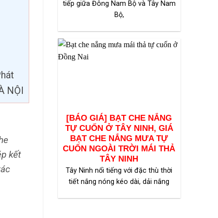
tiếp giữa Đông Nam Bộ và Tây Nam
Bộ,
Phát
À NỘI
[BÁO GIÁ] BẠT CHE NẮNG
TỰ CUỐN Ở TÂY NINH, GIÁ
BẠT CHE NẮNG MƯA TỰ
he
CUỐN NGOÀI TRỜI MÁI THẢ
ép kết
TÂY NINH
tác
Tây Ninh nổi tiếng với đặc thù thời
tiết nắng nóng kéo dài, dải nắng