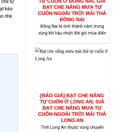
TỰ CUỐN Ở ĐỒNG NAI, GIÁ
t che tự
BẠT CHE NẮNG MƯA TỰ
ạt kéo
CUỐN NGOÀI TRỜI MÁI THẢ
ho nhà
ĐỒNG NAI
Đồng Nai là tỉnh thành nằm trong
vùng khí hậu nhiệt đới gió mùa điển
[BÁO GIÁ] BẠT CHE NẮNG
TỰ CUỐN Ở LONG AN, GIÁ
BẠT CHE NẮNG MƯA TỰ
CUỐN NGOÀI TRỜI MÁI THẢ
LONG AN
Tỉnh Long An thuộc vùng chuyển