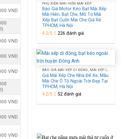
PHỤ KIỆN MÁI HIÊN MÁI XẾP
Báo Giá Motor Kéo Bạt Mái Xếp
300 VND
Mái Hiên, Bạt Che, Mô Tơ Mái
Xếp Bạt Cuốn Mái Che Giá Rẻ
300
TPHCM, Hà Nội
D)
4.2/5
226 đánh giá
000 VND
000 VND
BÁO GIÁ MÁI XẾP DI ĐỘNG, MÁI XẾP LƯỢNG SÓNG, MÁI BẠT XẾP BẠT KÉO CHE NẮNG NGOÀI TRỜI TPHCM, HÀ NỘI
000 VND
Giá Mái Xếp Che Nhà Để Xe, Mẫu
Mái Che Ô Tô Ngoài Trời Đẹp Tại
000
TPHCM, Hà Nội
D)
4.2/5
52 đánh giá
000 VND
000 VND
000 VND