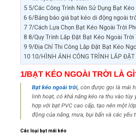
5
5/Các Công Trình Nên Sử Dụng Bạt Kéo 
6
6/Bảng báo giá bạt kéo di động ngoài tr
7
7/Cách Lựa Chọn Bạt Kéo Ngoài Trời P
8
8/Quy Trình Lắp Đặt Bạt Kéo Ngoài Trời
9
9/Địa Chỉ Thi Công Lắp Đặt Bạt Kéo Ngo
10
10/HÌNH ẢNH CÔNG TRÌNH LẮP ĐẶT 
1/BẠT KÉO NGOÀI TRỜI LÀ GÌ
Bạt kéo ngoài trời
,
còn được gọi là mái h
linh hoạt, có khả năng kéo ra thu vào tù
hợp với bạt PVC cao cấp, tạo nên một lớ
động của nắng, mưa, bụi bẩn và các yếu tố
Các loại bạt mái kéo