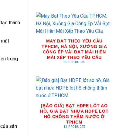
 tạo thành
t mặt
MAY BẠT THEO YÊU CẦU
TPHCM, HÀ NỘI, XƯỞNG GIA
CÔNG ÉP VẢI BẠT MÁI HIÊN
MÁI XẾP THEO YÊU CẦU
bên trong
20 PRODUCTS
[BÁO GIÁ] BẠT HDPE LÓT AO
HỒ, GIÁ BẠT NHỰA HDPE LÓT
HỒ CHỐNG THẤM NƯỚC Ở
TPHCM
 của sản
13 PRODUCTS