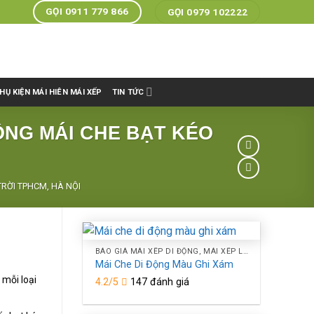
GỌI 0911 779 866
GỌI 0979 102222
HỤ KIỆN MÁI HIÊN MÁI XẾP
TIN TỨC
CÔNG MÁI CHE BẠT KÉO
TRỜI TPHCM, HÀ NỘI
BÁO GIÁ MÁI XẾP DI ĐỘNG, MÁI XẾP LƯỢNG SÓNG, MÁI BẠT XẾP BẠT KÉO CHE NẮNG NGOÀI TRỜI TPHCM, HÀ NỘI
Mái Che Di Động Màu Ghi Xám
 mỗi loại
4.2/5
147 đánh giá