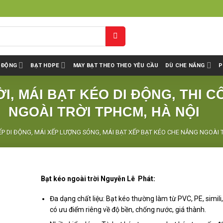
I ĐỘNG
BẠT HDPE
MAY BẠT THEO THEO YÊU CẦU
DÙ CHE NẮNG
P
I, MÁI BẠT KÉO DI ĐỘNG, THI 
NGOÀI TRỜI TPHCM, HÀ NỘI
ẾP DI ĐỘNG, MÁI XẾP LƯỢNG SÓNG, MÁI BẠT XẾP BẠT KÉO CHE NẮNG NGOÀI 
Bạt kéo ngoài trời Nguyễn Lê Phát:
Đa dạng chất liệu: Bạt kéo thường làm từ PVC, PE, simili,
có ưu điểm riêng về độ bền, chống nước, giá thành.