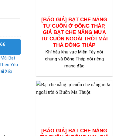
[BÁO GIÁ] BẠT CHE NẮNG
TỰ CUỐN Ở ĐỒNG THÁP,
GIÁ BẠT CHE NẮNG MƯA
TỰ CUỐN NGOÀI TRỜI MÁI
866
THẢ ĐỒNG THÁP
Khí hậu khu vực Miền Tây nói
 Mái Bạt
chung và Đồng Tháp nói riêng
 Theo Yêu
mang đặc
Mái Xếp
[BÁO GIÁ] BẠT CHE NẮNG