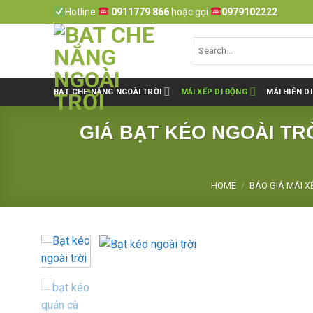
Skip
Hotline
0911779 866
hoặc gọi
0979102222
to
content
BẠT CHE NẮNG NGOÀI TRỜI
MÁI XẾP DI ĐỘNG
MÁI HIÊN D
GIÁ BẠT KÉO NGOÀI TRỜ
HOME
/
BÁO GIÁ MÁI X