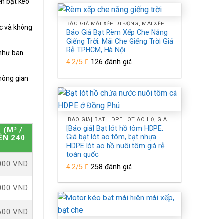
ến bạt kéo
BÁO GIÁ MÁI XẾP DI ĐỘNG, MÁI XẾP LƯỢNG SÓNG, MÁI BẠT XẾP BẠT KÉO CHE NẮNG NGOÀI TRỜI TPHCM, HÀ NỘI
ạc và không
Báo Giá Bạt Rèm Xếp Che Nắng
Giếng Trời, Mái Che Giếng Trời Giá
Rẻ TPHCM, Hà Nội
u như ban
4.2/5
126 đánh giá
hông gian
[BÁO GIÁ] BẠT HDPE LÓT AO HỒ, GIÁ BẠT NHỰA HDPE LÓT HỒ CHỐNG THẤM NƯỚC Ở TPHCM
[Báo giá] Bạt lót hồ tôm HDPE,
 (M² /
Giá bạt lót ao tôm, bạt nhựa
ÊN 240
)
HDPE lót ao hồ nuôi tôm giá rẻ
toàn quốc
000 VND
4.2/5
258 đánh giá
000 VND
600 VND