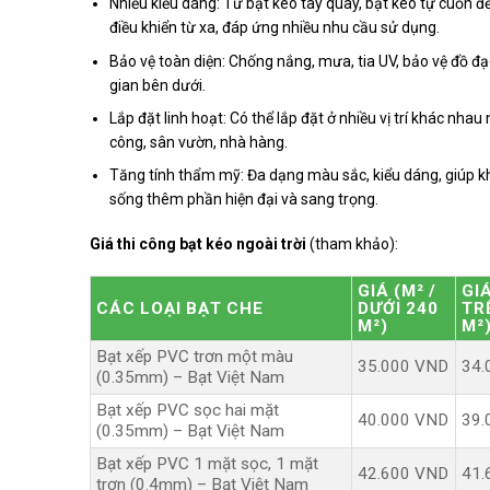
Nhiều kiểu dáng: Từ bạt kéo tay quay, bạt kéo tự cuốn đ
điều khiển từ xa, đáp ứng nhiều nhu cầu sử dụng.
Bảo vệ toàn diện: Chống nắng, mưa, tia UV, bảo vệ đồ đ
gian bên dưới.
Lắp đặt linh hoạt: Có thể lắp đặt ở nhiều vị trí khác nha
công, sân vườn, nhà hàng.
Tăng tính thẩm mỹ: Đa dạng màu sắc, kiểu dáng, giúp k
sống thêm phần hiện đại và sang trọng.
Giá thi công bạt kéo ngoài trời
(tham khảo):
GIÁ (M² /
GIÁ
CÁC LOẠI BẠT CHE
DƯỚI 240
TR
M²)
M²
Bạt xếp PVC trơn một màu
35.000 VND
34.
(0.35mm) – Bạt Việt Nam
Bạt xếp PVC sọc hai mặt
40.000 VND
39.
(0.35mm) – Bạt Việt Nam
Bạt xếp PVC 1 mặt sọc, 1 mặt
42.600 VND
41.
trơn (0.4mm) – Bạt Việt Nam