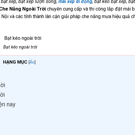
bạt xếp, bạt xếp lượn sóng,
mái xếp di động
, bạt kéo bạt xếp, bạ
Che Nắng Ngoài Trời
chuyên cung cấp và thi công lắp đặt mái b
Nội và các tỉnh thành lân cận giải pháp che nắng mưa hiệu quả c
Bạt kéo ngoài trời
HẠNG MỤC
[
Ẩn
]
ời
ời
ện nay