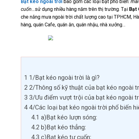
Bạt kéo ngoài trời
bao gồm các loại bạt phổ biến:
mái 
cuốn…
sử dụng nhiều hàng năm trên thị trường. Tại
Bạt 
che nắng mưa ngoài trời chất lượng cao tại TPHCM, Hà 
hàng, quán Cafe, quán ăn, quán nhậu, nhà xưởng…
1
1/Bạt kéo ngoài trời là gì?
2
2/Thông số kỹ thuật của bạt kéo ngoài tr
3
3/Ưu điểm vượt trội của bạt kéo ngoài tr
4
4/Các loại bạt kéo ngoài trời phổ biến hi
4.1
a)Bạt kéo lượn sóng:
4.2
b)Bạt kéo thẳng:
4.3
c)Bạt kéo tự cuốn: