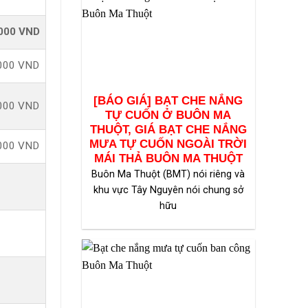
000 VND
000 VND
[BÁO GIÁ] BẠT CHE NẮNG
000 VND
TỰ CUỐN Ở BUÔN MA
THUỘT, GIÁ BẠT CHE NẮNG
MƯA TỰ CUỐN NGOÀI TRỜI
000 VND
MÁI THẢ BUÔN MA THUỘT
Buôn Ma Thuột (BMT) nói riêng và
khu vực Tây Nguyên nói chung sở
hữu