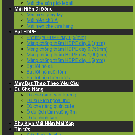
Mái che sân pickleball
Mái Hiên Di Động
Mái hiên quay tay
Mái hiên chữ A
Mái hiên che cửa hàng
Bạt HDPE
Bạt nhựa HDPE dày 0,5(mm)
Màng chống thấm HDPE dày 0,3(mm)
Màng chống thấm HDPE dày 0,75(mm)
Màng chống thấm HDPE dày 1,00(mm)
Màng chống thấm HDPE dày 1,5(mm)
Bạt lót hồ cá
Bạt lót hồ nuôi tôm
Bạt lót hồ chứa nước
May Bạt Theo Theo Yêu Cầu
Dù Che Nắng
Dù che nắng sân trường
Dù sự kiện ngoài trời
Dù che nắng quán cafe
Ô dù lệch tâm vuông 3m
Ô dù chính tâm
Phụ Kiện Mái Hiên Mái Xếp
Tin tức
Kiến thức dù che