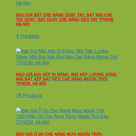
BÁO GIÁ BẠT CHE NẮNG QUAY TAY, BẠT MÁI CHE
TAY QUAY, BẠT QUAY CHE NẮNG KÉO TAY TPHCM,
HÀ NỘI
4 Products
BÁO GIÁ MÁI XẾP DI ĐỘNG, MÁI XẾP LƯỢNG SÓNG,
MÁI BẠT XẾP BẠT KÉO CHE NẮNG NGOÀI TRỜI
TPHCM, HÀ NỘI
18 Products
BÁO GIÁ Ô DÙ CHE NẮNG MƯA NGOÀI TRỜI,