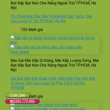
Bạt Xếp Bạt Kéo Che Nắng Ngoài Trời TPHCM, Hà
Nội
Thi Công Mái Che Sân Pickleball, Sân Tenis, Sân
Cầu Lông Uy Tín TPHCM, Hà Nội
4.2/5
130 đánh giá
Xem nhanh
Báo Giá Mái Xếp Di Động, Mái Xếp Lượng Sóng, Mái
Bạt Xếp Bạt Kéo Che Nắng Ngoài Trời TPHCM, Hà
Nội
Giá Bạt Mái Xếp Quán Cafe, Mẫu Mái Che Bạt Xếp
Di Động, Bạt Kéo Quán Cà Phê 2024 Hà Nội,
TPHCM
Chat Zalo
4.2/5
198 đánh giá
☎️0394 779 866