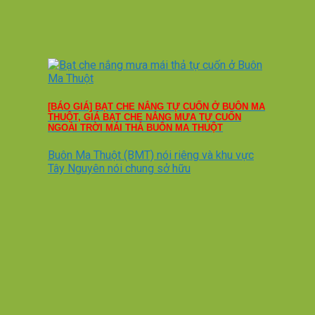
[BÁO GIÁ] BẠT CHE NẮNG TỰ CUỐN Ở BUÔN MA
THUỘT, GIÁ BẠT CHE NẮNG MƯA TỰ CUỐN
NGOÀI TRỜI MÁI THẢ BUÔN MA THUỘT
Buôn Ma Thuột (BMT) nói riêng và khu vực
Tây Nguyên nói chung sở hữu