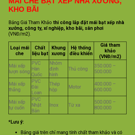
MÁI CHE BẠT XẾP NHÀ XƯỞNG,
KHO BÃI
Bảng Giá Tham Khảo
thi công lắp đặt mái bạt xếp nhà
xưởng, công ty, xí nghiệp, kho bãi, sân phơi
(VNĐ/m2).
Giá tham
Loại mái
Chất
Khung
Hệ thống
khảo
che
liệu bạt
xương
điều khiển
(VNĐ/m2)
PVC
Nhôm
Mái xếp
350.000 –
Hàn
định
Thủ công
lượn sóng
500.000
Quốc
hình
PVC
Mái xếp
Thép
400.000 –
Đài
Motor
thẳng
hộp
600.000
Loan
PVC
Mái xếp
500.000 –
Nhật
Inox
Từ xa
tự cuốn
800.000
Bản
*Lưu ý:
Bảng giá trên chỉ mang tính chất tham khảo và có