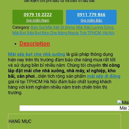
tiết kiệm chi phí đầu tư và bảo trì lâu dài.
0979 10 2222
0911 779 866
Gọi miền Nam
Gọi miền Bắc
Category:
Báo Giá Mái Xếp Di Động, Mái Xếp Lượng Sóng,
Mái Bạt Xếp Bạt Kéo Che Nắng Ngoài Trời TPHCM, Hà Nội
Description
Mái xếp bạt che nhà xưởng
là giải pháp thông dụng
hiện nay trên thị trường đảm bảo che nắng mưa rất tốt
và sử dụng bền bỉ nhiều năm. Chúng tôi chuyên
thi công
lắp đặt mái che nhà xưởng, nhà máy, xí nghiệp, kho
bãi, sân phơi…
diện tích rộng sản phẩm
mái xếp di động
giá rẻ tại TPHCM Hà Nội đảm bảo chất lượng khách
hàng với kinh nghiệm nhiều năm trinh chiến trên thị
trường.
Mái 
HẠNG MỤC