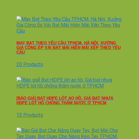
MAY BẠT THEO YÊU CẦU TPHCM, HÀ NỘI, XƯỞNG
GIA CÔNG ÉP VẢI BẠT MÁI HIÊN MÁI XẾP THEO YÊU
CẦU
20 Products
[BÁO GIÁ] BẠT HDPE LÓT AO HỒ, GIÁ BẠT NHỰA
HDPE LÓT HỒ CHỐNG THẤM NƯỚC Ở TPHCM
13 Products