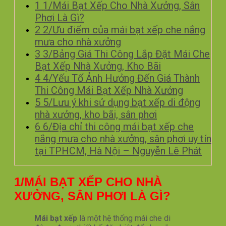
1
1/Mái Bạt Xếp Cho Nhà Xưởng, Sân
Phơi Là Gì?
2
2/Ưu điểm của mái bạt xếp che nắng
mưa cho nhà xưởng
3
3/Bảng Giá Thi Công Lắp Đặt Mái Che
Bạt Xếp Nhà Xưởng, Kho Bãi
4
4/Yếu Tố Ảnh Hưởng Đến Giá Thành
Thi Công Mái Bạt Xếp Nhà Xưởng
5
5/Lưu ý khi sử dụng bạt xếp di động
nhà xưởng, kho bãi, sân phơi
6
6/Địa chỉ thi công mái bạt xếp che
nắng mưa cho nhà xưởng, sân phơi uy tín
tại TPHCM, Hà Nội – Nguyễn Lê Phát
1/MÁI BẠT XẾP CHO NHÀ
XƯỞNG, SÂN PHƠI LÀ GÌ?
Mái bạt xếp
là một hệ thống mái che di