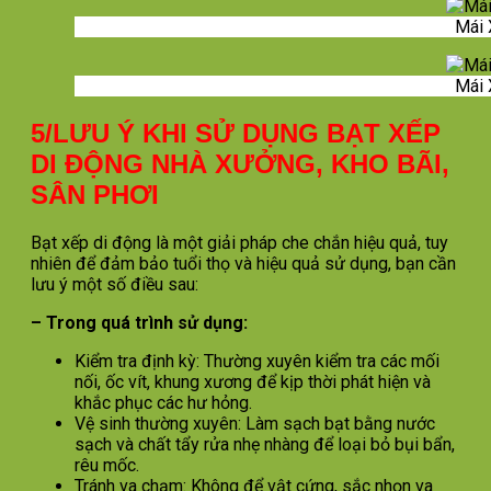
Mái 
Mái 
5/LƯU Ý KHI SỬ DỤNG BẠT XẾP
DI ĐỘNG NHÀ XƯỞNG, KHO BÃI,
SÂN PHƠI
Bạt xếp di động là một giải pháp che chắn hiệu quả, tuy
nhiên để đảm bảo tuổi thọ và hiệu quả sử dụng, bạn cần
lưu ý một số điều sau:
– Trong quá trình sử dụng:
Kiểm tra định kỳ: Thường xuyên kiểm tra các mối
nối, ốc vít, khung xương để kịp thời phát hiện và
khắc phục các hư hỏng.
Vệ sinh thường xuyên: Làm sạch bạt bằng nước
sạch và chất tẩy rửa nhẹ nhàng để loại bỏ bụi bẩn,
rêu mốc.
Tránh va chạm: Không để vật cứng, sắc nhọn va