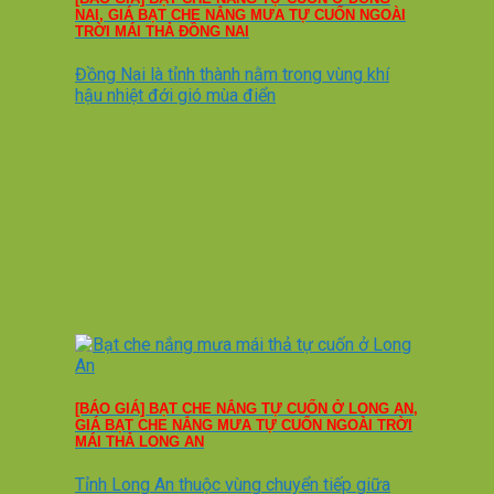
NAI, GIÁ BẠT CHE NẮNG MƯA TỰ CUỐN NGOÀI
TRỜI MÁI THẢ ĐỒNG NAI
Đồng Nai là tỉnh thành nằm trong vùng khí
hậu nhiệt đới gió mùa điển
[BÁO GIÁ] BẠT CHE NẮNG TỰ CUỐN Ở LONG AN,
GIÁ BẠT CHE NẮNG MƯA TỰ CUỐN NGOÀI TRỜI
MÁI THẢ LONG AN
Tỉnh Long An thuộc vùng chuyển tiếp giữa