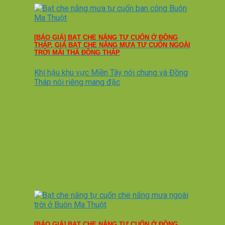
[BÁO GIÁ] BẠT CHE NẮNG TỰ CUỐN Ở ĐỒNG
THÁP, GIÁ BẠT CHE NẮNG MƯA TỰ CUỐN NGOÀI
TRỜI MÁI THẢ ĐỒNG THÁP
Khí hậu khu vực Miền Tây nói chung và Đồng
Tháp nói riêng mang đặc
[BÁO GIÁ] BẠT CHE NẮNG TỰ CUỐN Ở ĐỒNG