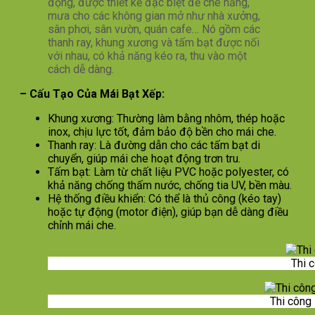
động, được thiết kế đặc biệt để che nắng,
mưa cho các không gian mở như nhà xưởng,
sân phơi, sân vườn, quán cafe… Nó gồm các
thanh ray, khung xương và tấm bạt được nối
với nhau, có khả năng kéo ra, thu vào một
cách dễ dàng.
– Cấu Tạo Của Mái Bạt Xếp:
Khung xương: Thường làm bằng nhôm, thép hoặc
inox, chịu lực tốt, đảm bảo độ bền cho mái che.
Thanh ray: Là đường dẫn cho các tấm bạt di
chuyển, giúp mái che hoạt động trơn tru.
Tấm bạt: Làm từ chất liệu PVC hoặc polyester, có
khả năng chống thấm nước, chống tia UV, bền màu.
Hệ thống điều khiển: Có thể là thủ công (kéo tay)
hoặc tự động (motor điện), giúp bạn dễ dàng điều
chỉnh mái che.
Thi 
Thi công