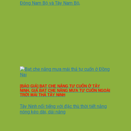
Đông Nam Bộ và Tây Nam Bộ,
[BÁO GIÁ] BẠT CHE NẮNG TỰ CUỐN Ở TÂY
NINH, GIÁ BẠT CHE NẮNG MƯA TỰ CUỐN NGOÀI
TRỜI MÁI THẢ TÂY NINH
Tây Ninh nổi tiếng với đặc thù thời tiết nắng
nóng kéo dài, dải nắng