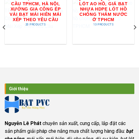
CẦU TPHCM, HÀ NỘI,
LÓT AO HỒ, GIÁ BẠT
XƯỞNG GIA CÔNG ÉP
NHỰA HDPE LÓT HỒ
VẢI BẠT MÁI HIÊN MÁI
CHỐNG THẤM NƯỚC
XẾP THEO YÊU CẦU
Ở TPHCM
20 PRODUCTS
13 PRODUCTS
Giới thiệu
Nguyễn Lê Phát
chuyên sản xuất, cung cấp, lắp đặt các
sản phẩm giải pháp che nắng mưa chất lượng hàng đầu:
bạt
che nắng
, mái xếp, mái hiên, dù che nắng, dù sự kiện, bạt lót