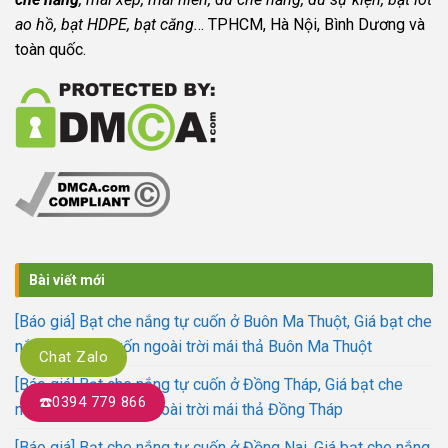
ao hồ, bạt HDPE, bạt căng.
.. TPHCM, Hà Nội, Bình Dương và
toàn quốc.
Bài viết mới
[Báo giá] Bạt che nắng tự cuốn ở Buôn Ma Thuột, Giá bạt che
nắng mưa tự cuốn ngoài trời mái thả Buôn Ma Thuột
Chat Zalo
[Báo giá] Bạt che nắng tự cuốn ở Đồng Tháp, Giá bạt che
☎️0394 779 866
nắng mưa tự cuốn ngoài trời mái thả Đồng Tháp
[Báo giá] Bạt che nắng tự cuốn ở Đồng Nai, Giá bạt che nắng