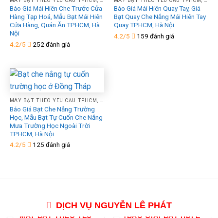
MAY BẠT THEO YÊU CẦU TPHCM, HÀ NỘI, XƯỞNG GIA CÔNG ÉP VẢI BẠT MÁI HIÊN MÁI XẾP THEO YÊU CẦU
MAY BẠT THEO YÊU CẦU TPHCM, HÀ NỘI, XƯỞNG GIA CÔNG ÉP VẢI BẠT MÁI HIÊN MÁI XẾP THEO YÊU CẦU
Báo Giá Mái Hiên Che Trước Cửa
Báo Giá Mái Hiên Quay Tay, Giá
Hàng Tạp Hoá, Mẫu Bạt Mái Hiên
Bạt Quay Che Nắng Mái Hiên Tay
Cửa Hàng, Quán Ăn TPHCM, Hà
Quay TPHCM, Hà Nội
Nội
4.2/5
159 đánh giá
4.2/5
252 đánh giá
MAY BẠT THEO YÊU CẦU TPHCM, HÀ NỘI, XƯỞNG GIA CÔNG ÉP VẢI BẠT MÁI HIÊN MÁI XẾP THEO YÊU CẦU
Báo Giá Bạt Che Nắng Trường
Học, Mẫu Bạt Tự Cuốn Che Nắng
Mưa Trường Học Ngoài Trời
TPHCM, Hà Nội
4.2/5
125 đánh giá
DỊCH VỤ NGUYỄN LÊ PHÁT
MAY BẠT THEO YÊU
[BÁO GIÁ] BẠT HDPE