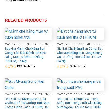
RELATED PRODUCTS
MAY BẠT THEO YÊU CẦU TPHCM, HÀ NỘI, XƯỞNG GIA CÔNG ÉP VẢI BẠT MÁI HIÊN MÁI XẾP THEO YÊU CẦU
MAY BẠT THEO YÊU CẦU TPHCM, HÀ NỘI, XƯỞNG GIA CÔNG ÉP VẢI BẠT MÁI HIÊN MÁI XẾP THEO YÊU CẦU
Báo Giá Mành Che Nắng Ban
Giá Bạt Che Nắng Ban Công, Bạt
Công, Lắp Đặt Mành Bạt Che
Che Mưa Nắng Ban Công Chung
Nắng Mưa, Mành Che Nắng
Cư, Trường Học Giá Rẻ TPHCM,
TPHCM, Hà Nội
Hà Nội
4.2/5
192 đánh giá
4.2/5
53 đánh giá
MAY BẠT THEO YÊU CẦU TPHCM, HÀ NỘI, XƯỞNG GIA CÔNG ÉP VẢI BẠT MÁI HIÊN MÁI XẾP THEO YÊU CẦU
MAY BẠT THEO YÊU CẦU TPHCM, HÀ NỘI, XƯỞNG GIA CÔNG ÉP VẢI BẠT MÁI HIÊN MÁI XẾP THEO YÊU CẦU
Báo Giá Bạt Myung Sung Hàn
Báo Giá Bạt Nhựa PVC Trong
Quốc Sỉ Lẻ Tại Xưởng, Bạt Nhựa
Suốt, Bạt Trong Suốt Che Nắng
Korea Chính Hãng TPHCM, Hà
Mưa Ngoài Trời Giá Rẻ TPHCM,