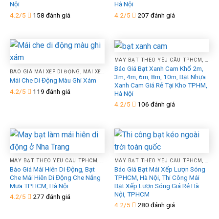
Nội
Hà Nội
4.2/5
158 đánh giá
4.2/5
207 đánh giá
MAY BẠT THEO YÊU CẦU TPHCM, HÀ NỘI, XƯỞNG GIA CÔNG ÉP VẢI BẠT MÁI HIÊN MÁI XẾP THEO YÊU CẦU
Báo Giá Bạt Xanh Cam Khổ 2m,
BÁO GIÁ MÁI XẾP DI ĐỘNG, MÁI XẾP LƯỢNG SÓNG, MÁI BẠT XẾP BẠT KÉO CHE NẮNG NGOÀI TRỜI TPHCM, HÀ NỘI
3m, 4m, 6m, 8m, 10m, Bạt Nhựa
Mái Che Di Động Màu Ghi Xám
Xanh Cam Giá Rẻ Tại Kho TPHM,
4.2/5
119 đánh giá
Hà Nội
4.2/5
106 đánh giá
MAY BẠT THEO YÊU CẦU TPHCM, HÀ NỘI, XƯỞNG GIA CÔNG ÉP VẢI BẠT MÁI HIÊN MÁI XẾP THEO YÊU CẦU
MAY BẠT THEO YÊU CẦU TPHCM, HÀ NỘI, XƯỞNG GIA CÔNG ÉP VẢI BẠT MÁI HIÊN MÁI XẾP THEO YÊU CẦU
Báo Giá Mái Hiên Di Động, Bạt
Báo Giá Bạt Mái Xếp Lượn Sóng
Che Mái Hiên Di Động Che Nắng
TPHCM, Hà Nội, Thi Công Mái
Mưa TPHCM, Hà Nội
Bạt Xếp Lượn Sóng Giá Rẻ Hà
Nội, TPHCM
4.2/5
277 đánh giá
4.2/5
280 đánh giá