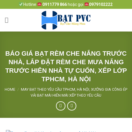
Skip
Hotline
0911779 866
hoặc gọi
0979102222
to
content
BÁO GIÁ BẠT RÈM CHE NẮNG TRƯỚC
NHÀ, LẮP ĐẶT RÈM CHE MƯA NẮNG
TRƯỚC HIÊN NHÀ TỰ CUỐN, XẾP LỚP
TPHCM, HÀ NỘI
HOME
/
MAY BẠT THEO YÊU CẦU TPHCM, HÀ NỘI, XƯỞNG GIA CÔNG ÉP
VẢI BẠT MÁI HIÊN MÁI XẾP THEO YÊU CẦU