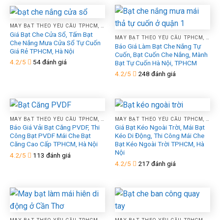
MAY BẠT THEO YÊU CẦU TPHCM, HÀ NỘI, XƯỞNG GIA CÔNG ÉP VẢI BẠT MÁI HIÊN MÁI XẾP THEO YÊU CẦU
Giá Bạt Che Cửa Sổ, Tấm Bạt
MAY BẠT THEO YÊU CẦU TPHCM, HÀ NỘI, XƯỞNG GIA CÔNG ÉP VẢI BẠT MÁI HIÊN MÁI XẾP THEO YÊU CẦU
Che Nắng Mưa Cửa Sổ Tự Cuốn
Báo Giá Làm Bạt Che Nắng Tự
Giá Rẻ TPHCM, Hà Nội
Cuốn, Bạt Cuốn Che Nắng, Mành
4.2/5
54 đánh giá
Bạt Tự Cuốn Hà Nội, TPHCM
4.2/5
248 đánh giá
MAY BẠT THEO YÊU CẦU TPHCM, HÀ NỘI, XƯỞNG GIA CÔNG ÉP VẢI BẠT MÁI HIÊN MÁI XẾP THEO YÊU CẦU
MAY BẠT THEO YÊU CẦU TPHCM, HÀ NỘI, XƯỞNG GIA CÔNG ÉP VẢI BẠT MÁI HIÊN MÁI XẾP THEO YÊU CẦU
Báo Giá Vải Bạt Căng PVDF, Thi
Giá Bạt Kéo Ngoài Trời, Mái Bạt
Công Bạt PVDF Mái Che Bạt
Kéo Di Động, Thi Công Mái Che
Căng Cao Cấp TPHCM, Hà Nội
Bạt Kéo Ngoài Trời TPHCM, Hà
Nội
4.2/5
113 đánh giá
4.2/5
217 đánh giá