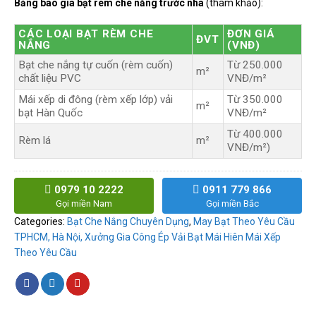
Bảng báo giá bạt rèm che nắng trước nhà
(tham khảo):
CÁC LOẠI BẠT RÈM CHE
ĐƠN GIÁ
ĐVT
NẮNG
(VNĐ)
Bạt che nắng tự cuốn (rèm cuốn)
Từ 250.000
m²
chất liệu PVC
VNĐ/m²
Mái xếp di đông (rèm xếp lớp) vải
Từ 350.000
m²
bạt Hàn Quốc
VNĐ/m²
Từ 400.000
Rèm lá
m²
VNĐ/m²)
0979 10 2222
0911 779 866
Gọi miền Nam
Gọi miền Bắc
Categories:
Bạt Che Nắng Chuyên Dụng
,
May Bạt Theo Yêu Cầu
TPHCM, Hà Nội, Xưởng Gia Công Ép Vải Bạt Mái Hiên Mái Xếp
Theo Yêu Cầu