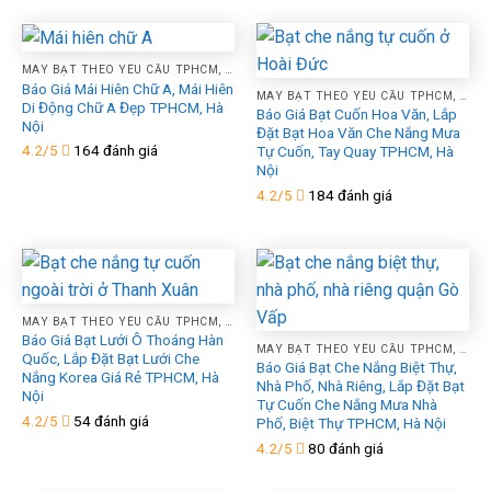
MAY BẠT THEO YÊU CẦU TPHCM, HÀ NỘI, XƯỞNG GIA CÔNG ÉP VẢI BẠT MÁI HIÊN MÁI XẾP THEO YÊU CẦU
Báo Giá Mái Hiên Chữ A, Mái Hiên
MAY BẠT THEO YÊU CẦU TPHCM, HÀ NỘI, XƯỞNG GIA CÔNG ÉP VẢI BẠT MÁI HIÊN MÁI XẾP THEO YÊU CẦU
Di Động Chữ A Đẹp TPHCM, Hà
Báo Giá Bạt Cuốn Hoa Văn, Lắp
Nội
Đặt Bạt Hoa Văn Che Nắng Mưa
4.2/5
164 đánh giá
Tự Cuốn, Tay Quay TPHCM, Hà
Nội
4.2/5
184 đánh giá
MAY BẠT THEO YÊU CẦU TPHCM, HÀ NỘI, XƯỞNG GIA CÔNG ÉP VẢI BẠT MÁI HIÊN MÁI XẾP THEO YÊU CẦU
Báo Giá Bạt Lưới Ô Thoáng Hàn
MAY BẠT THEO YÊU CẦU TPHCM, HÀ NỘI, XƯỞNG GIA CÔNG ÉP VẢI BẠT MÁI HIÊN MÁI XẾP THEO YÊU CẦU
Quốc, Lắp Đặt Bạt Lưới Che
Báo Giá Bạt Che Nắng Biệt Thự,
Nắng Korea Giá Rẻ TPHCM, Hà
Nhà Phố, Nhà Riêng, Lắp Đặt Bạt
Nội
Tự Cuốn Che Nắng Mưa Nhà
4.2/5
54 đánh giá
Phố, Biệt Thự TPHCM, Hà Nội
4.2/5
80 đánh giá