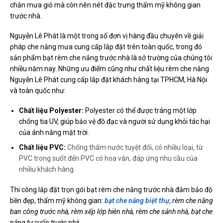
chắn mưa gió mà còn nên nét đặc trưng thẩm mỹ không gian
trước nhà.
Nguyễn Lê Phát là một trong số đơn vị hàng đầu chuyên về giải
pháp che nắng mưa cung cấp lắp đặt trên toàn quốc, trong đó
sản phẩm bạt rèm che nắng trước nhà là sở trường của chúng tôi
nhiều năm nay. Những ưu điểm cũng như chất liệu rèm che nắng
Nguyễn Lê Phát cung cấp lắp đặt khách hàng tại TPHCM, Hà Nội
và toàn quốc như:
Chất liệu Polyester:
Polyester có thể được tráng một lớp
chống tia UV, giúp bảo vệ đồ đạc và người sử dụng khỏi tác hại
của ánh nắng mặt trời.
Chất liệu PVC:
Chống thấm nước tuyệt đối,
có nhiều loại, từ
PVC trong suốt đến PVC có hoa văn, đáp ứng nhu cầu của
nhiều khách hàng.
Thi công lắp đặt trọn gói bạt rèm che nắng trước nhà đảm bảo độ
bền đẹp, thẩm mỹ không gian:
bạt che nắng biệt thự
,
rèm che nắng
ban công trước nhà, rèm xếp lớp hiên nhà, rèm che sảnh nhà, bạt che
nắng tự cuốn trước nhà…