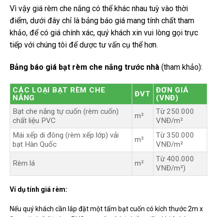
Vì vậy giá rèm che nắng có thể khác nhau tuỳ vào thời
điểm, dưới đây chỉ là bảng báo giá mang tính chất tham
khảo, để có giá chính xác, quý khách xin vui lòng gọi trực
tiếp với chúng tôi để dược tư vấn cụ thể hơn.
Bảng báo giá bạt rèm che nắng trước nhà
(tham khảo):
CÁC LOẠI BẠT RÈM CHE
ĐƠN GIÁ
ĐVT
NẮNG
(VNĐ)
Bạt che nắng tự cuốn (rèm cuốn)
Từ 250.000
m²
chất liệu PVC
VNĐ/m²
Mái xếp di đông (rèm xếp lớp) vải
Từ 350.000
m²
bạt Hàn Quốc
VNĐ/m²
Từ 400.000
Rèm lá
m²
VNĐ/m²)
Ví dụ tính giá rèm:
Nếu quý khách cần lắp đặt một tấm bạt cuốn có kích thước 2m x