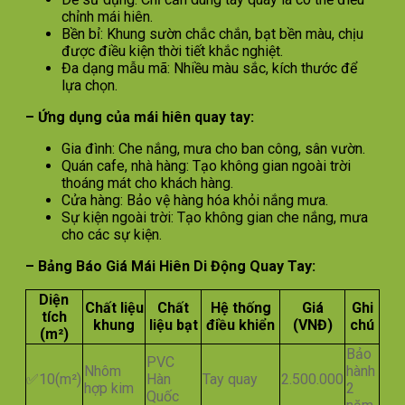
chỉnh mái hiên.
Bền bỉ: Khung sườn chắc chắn, bạt bền màu, chịu
được điều kiện thời tiết khắc nghiệt.
Đa dạng mẫu mã: Nhiều màu sắc, kích thước để
lựa chọn.
– Ứng dụng của mái hiên quay tay:
Gia đình: Che nắng, mưa cho ban công, sân vườn.
Quán cafe, nhà hàng: Tạo không gian ngoài trời
thoáng mát cho khách hàng.
Cửa hàng: Bảo vệ hàng hóa khỏi nắng mưa.
Sự kiện ngoài trời: Tạo không gian che nắng, mưa
cho các sự kiện.
– Bảng Báo Giá Mái Hiên Di Động Quay Tay:
Diện
Chất liệu
Chất
Hệ thống
Giá
Ghi
tích
khung
liệu bạt
điều khiển
(VNĐ)
chú
(m²)
Bảo
PVC
Nhôm
hành
✅10(m²)
Hàn
Tay quay
2.500.000
hợp kim
2
Quốc