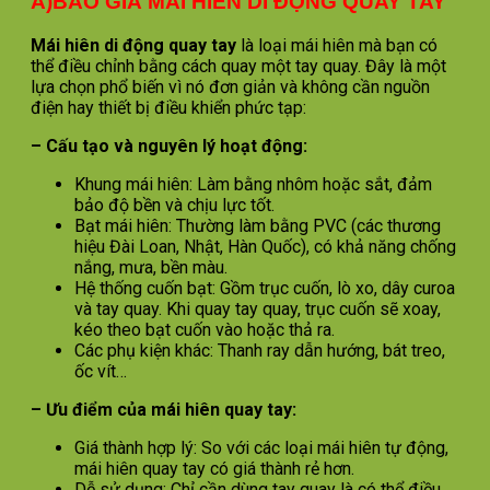
A)BÁO GIÁ MÁI HIÊN DI ĐỘNG QUAY TAY
Mái hiên di động quay tay
là loại mái hiên mà bạn có
thể điều chỉnh bằng cách quay một tay quay. Đây là một
lựa chọn phổ biến vì nó đơn giản và không cần nguồn
điện hay thiết bị điều khiển phức tạp:
– Cấu tạo và nguyên lý hoạt động:
Khung mái hiên: Làm bằng nhôm hoặc sắt, đảm
bảo độ bền và chịu lực tốt.
Bạt mái hiên: Thường làm bằng PVC (các thương
hiệu Đài Loan, Nhật, Hàn Quốc), có khả năng chống
nắng, mưa, bền màu.
Hệ thống cuốn bạt: Gồm trục cuốn, lò xo, dây curoa
và tay quay. Khi quay tay quay, trục cuốn sẽ xoay,
kéo theo bạt cuốn vào hoặc thả ra.
Các phụ kiện khác: Thanh ray dẫn hướng, bát treo,
ốc vít…
– Ưu điểm của mái hiên quay tay:
Giá thành hợp lý: So với các loại mái hiên tự động,
mái hiên quay tay có giá thành rẻ hơn.
Dễ sử dụng: Chỉ cần dùng tay quay là có thể điều