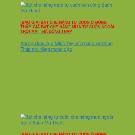
[BÁO GIÁ] BẠT CHE NẮNG TỰ CUỐN Ở ĐỒNG
THÁP, GIÁ BẠT CHE NẮNG MƯA TỰ CUỐN NGOÀI
TRỜI MÁI THẢ ĐỒNG THÁP
Khí hậu khu vực Miền Tây nói chung và Đồng
Tháp nói riêng mang đặc
[BÁO GIÁ] BẠT CHE NẮNG TỰ CUỐN Ở ĐỒNG