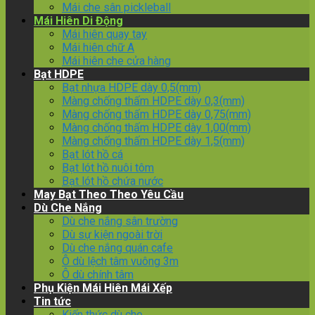
Mái che sân pickleball
Mái Hiên Di Động
Mái hiên quay tay
Mái hiên chữ A
Mái hiên che cửa hàng
Bạt HDPE
Bạt nhựa HDPE dày 0,5(mm)
Màng chống thấm HDPE dày 0,3(mm)
Màng chống thấm HDPE dày 0,75(mm)
Màng chống thấm HDPE dày 1,00(mm)
Màng chống thấm HDPE dày 1,5(mm)
Bạt lót hồ cá
Bạt lót hồ nuôi tôm
Bạt lót hồ chứa nước
May Bạt Theo Theo Yêu Cầu
Dù Che Nắng
Dù che nắng sân trường
Dù sự kiện ngoài trời
Dù che nắng quán cafe
Ô dù lệch tâm vuông 3m
Ô dù chính tâm
Phụ Kiện Mái Hiên Mái Xếp
Tin tức
Kiến thức dù che