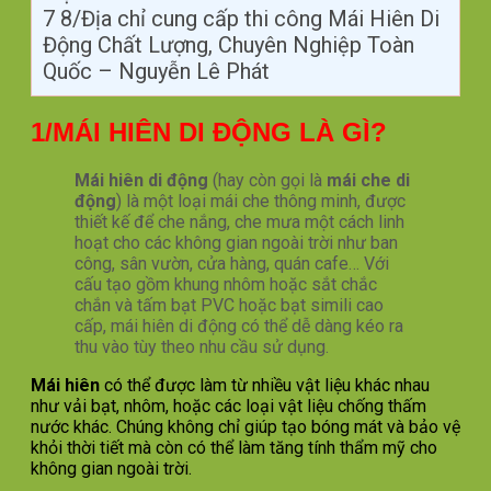
7
8/Địa chỉ cung cấp thi công Mái Hiên Di
Động Chất Lượng, Chuyên Nghiệp Toàn
Quốc – Nguyễn Lê Phát
1/MÁI HIÊN DI ĐỘNG LÀ GÌ?
Mái hiên di động
(hay còn gọi là
mái che di
động
) là một loại mái che thông minh, được
thiết kế để che nắng, che mưa một cách linh
hoạt cho các không gian ngoài trời như ban
công, sân vườn, cửa hàng, quán cafe… Với
cấu tạo gồm khung nhôm hoặc sắt chắc
chắn và tấm bạt PVC hoặc bạt simili cao
cấp, mái hiên di động có thể dễ dàng kéo ra
thu vào tùy theo nhu cầu sử dụng.
Mái hiên
có thể được làm từ nhiều vật liệu khác nhau
như vải bạt, nhôm, hoặc các loại vật liệu chống thấm
nước khác. Chúng không chỉ giúp tạo bóng mát và bảo vệ
khỏi thời tiết mà còn có thể làm tăng tính thẩm mỹ cho
không gian ngoài trời.