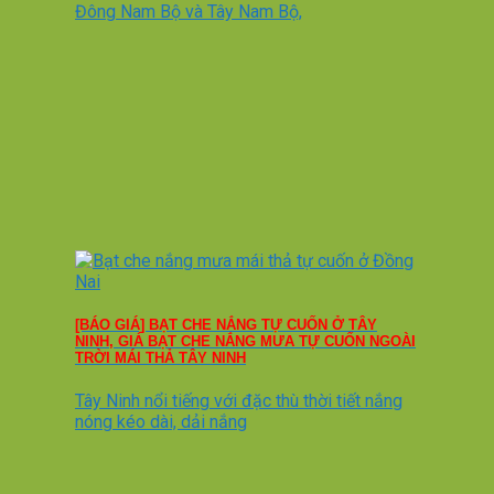
Đông Nam Bộ và Tây Nam Bộ,
[BÁO GIÁ] BẠT CHE NẮNG TỰ CUỐN Ở TÂY
NINH, GIÁ BẠT CHE NẮNG MƯA TỰ CUỐN NGOÀI
TRỜI MÁI THẢ TÂY NINH
Tây Ninh nổi tiếng với đặc thù thời tiết nắng
nóng kéo dài, dải nắng