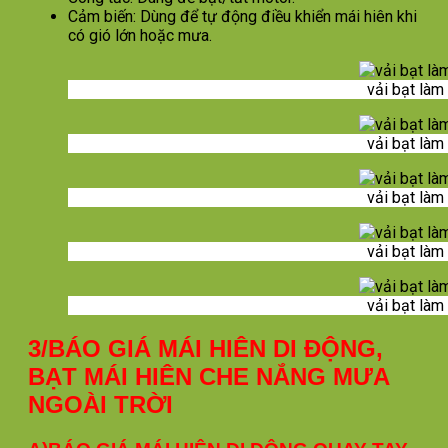
Cảm biến: Dùng để tự động điều khiển mái hiên khi
có gió lớn hoặc mưa.
vải bạt làm
vải bạt làm
vải bạt làm
vải bạt làm
vải bạt làm
3/BÁO GIÁ MÁI HIÊN DI ĐỘNG,
BẠT MÁI HIÊN CHE NẮNG MƯA
NGOÀI TRỜI