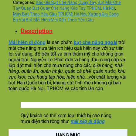
Categories:
Báo Giá Bạt Che Nắng Quay Tay, Bạt Mái Che
Tay Quay, Bạt Quay Che Nắng Kéo Tay TPHCM, Hà Nội
,
May Bạt Theo Yêu Cầu TPHCM, Hà Nội, Xưởng Gia Công
Ép Vải Bạt Mái Hiên Mái Xếp Theo Yêu Cầu
Description
Mái hiên di động
là sản phẩm
bạt che nắng ngoài
trời
mái che nắng mưa tiện ích hiệu quả hiện nay với sự tiện
lợi sử dụng, độ bền tốt và tính thẩm mỹ cho không gian
ngoài trời. Nguyễn Lê Phát đơn vị hàng đầu cung cấp và
lắp đặt mái hiên che mưa nắng cho các:
cửa hàng, nhà
hàng, quán ăn, quán nhậu, quán cà phê, quán nước, khu
vực kiot, cửa hàng tạp hóa, hiên nhà,
…với chất lượng vải
bạt Hàn Quốc bền bỉ, khung sắt tĩnh điện không gỉ bán
toàn quốc Hà Nội, TPHCM và các tỉnh lân cận.
Quý khách có thể xem loại thiết bị che nắng
mưa diện tích rộng như:
mái xếp di động
HẠNG MỤC