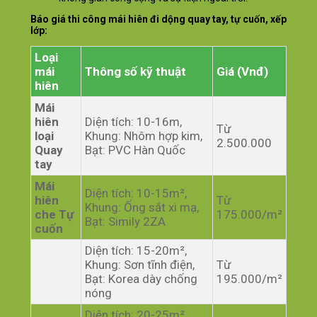
Báo giá thi công mái hiên đi dộng quay tay, tự cuốn, xếp
lớp:
Loại
mái
Thông số kỹ thuật
Giá (Vnđ)
hiên
Mái
hiên
Diện tích: 10-16m,
Từ
loại
Khung: Nhôm hợp kim,
2.500.000
Quay
Bạt: PVC Hàn Quốc
tay
Mái
Diện tích: 10-15m²,
hiên
Từ
Khung: Ống sắt xi mạ,
che Tự
175.000/m²
Bạt: Simily 2ZA
cuốn
Diện tích: 15-20m²,
Khung: Sơn tĩnh điện,
Từ
Bạt: Korea dày chống
195.000/m²
nóng
Diện tích: 20-25m²,