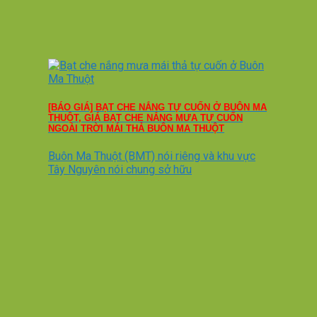
[BÁO GIÁ] BẠT CHE NẮNG TỰ CUỐN Ở BUÔN MA
THUỘT, GIÁ BẠT CHE NẮNG MƯA TỰ CUỐN
NGOÀI TRỜI MÁI THẢ BUÔN MA THUỘT
Buôn Ma Thuột (BMT) nói riêng và khu vực
Tây Nguyên nói chung sở hữu