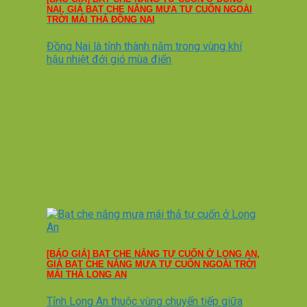
NAI, GIÁ BẠT CHE NẮNG MƯA TỰ CUỐN NGOÀI
TRỜI MÁI THẢ ĐỒNG NAI
Đồng Nai là tỉnh thành nằm trong vùng khí
hậu nhiệt đới gió mùa điển
[BÁO GIÁ] BẠT CHE NẮNG TỰ CUỐN Ở LONG AN,
GIÁ BẠT CHE NẮNG MƯA TỰ CUỐN NGOÀI TRỜI
MÁI THẢ LONG AN
Tỉnh Long An thuộc vùng chuyển tiếp giữa