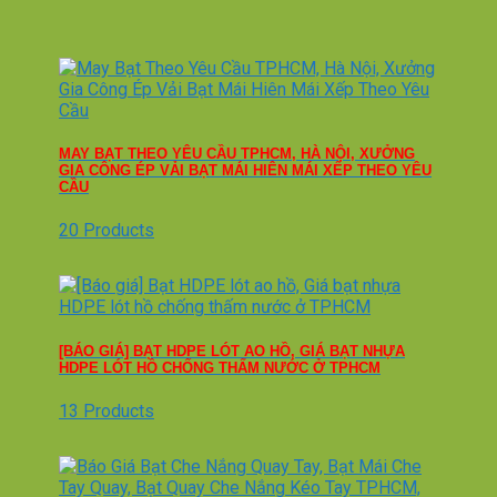
MAY BẠT THEO YÊU CẦU TPHCM, HÀ NỘI, XƯỞNG
GIA CÔNG ÉP VẢI BẠT MÁI HIÊN MÁI XẾP THEO YÊU
CẦU
20 Products
[BÁO GIÁ] BẠT HDPE LÓT AO HỒ, GIÁ BẠT NHỰA
HDPE LÓT HỒ CHỐNG THẤM NƯỚC Ở TPHCM
13 Products