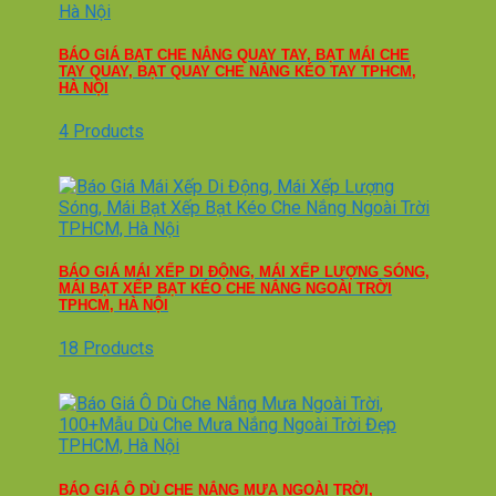
BÁO GIÁ BẠT CHE NẮNG QUAY TAY, BẠT MÁI CHE
TAY QUAY, BẠT QUAY CHE NẮNG KÉO TAY TPHCM,
HÀ NỘI
4 Products
BÁO GIÁ MÁI XẾP DI ĐỘNG, MÁI XẾP LƯỢNG SÓNG,
MÁI BẠT XẾP BẠT KÉO CHE NẮNG NGOÀI TRỜI
TPHCM, HÀ NỘI
18 Products
BÁO GIÁ Ô DÙ CHE NẮNG MƯA NGOÀI TRỜI,