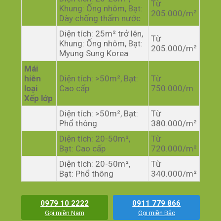
Từ
Khung: Ống nhôm, Bạt:
205.000/m²
Dày chống thấm nước
Diện tích: 25m² trở lên,
Từ
Khung: Ống nhôm, Bạt:
205.000/m²
Myung Sung Korea
Mái
hiên
Diện tích: >50m², Bạt:
Từ
loại
Cao cấp
750.000/m
Xếp lớp
Diện tích: >50m², Bạt:
Từ
Phổ thông
380.000/m²
Diện tích: 20-50m²,
Từ
Bạt: Cao cấp
720.000/m²
Diện tích: 20-50m²,
Từ
Bạt: Phổ thông
340.000/m²
0979 10 2222
0911 779 866
Gọi miền Nam
Gọi miền Bắc