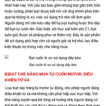
nhất hiện nay. Với cấu tạo bao gồm khung bạt gắn trên trần
hoặc tường, phần bạt được kết nối với ống nhôm phía trên
qua hệ thống lò xo, việc sử dụng trở nên rất đơn giản.
Người dùng chỉ cần kéo dây để hạ bạt xuống hoặc thả dây
để bạt tự cuốn lên. Đặc biệt, với trục sắt kẽm phi 21, bạt
luôn giữ được vẻ phẳng phiu và thẩm mỹ. Đây là sản phẩm
dễ sử dụng, phù hợp cho cả người già và trẻ nhỏ, tạo điều
kiện thuận lợi trong việc che nắng mưa.
Bạt cuốn lò xo sử dụng dây kéo
B)BẠT CHE NẮNG MƯA TỰ CUỐN MOTOR, ĐIỀU
KHIỂN TỪ XA
Loại bạt này trang bị motor tự động, cho phép người dùng
điều khiển từ xa mà không cần phải tiếp xúc trực tiếp. Với
khả năng xuyên qua bê tông và tường nhà, người dùng có
thể thiết lập các chế độ tự động mở và đóng theo thời gian,