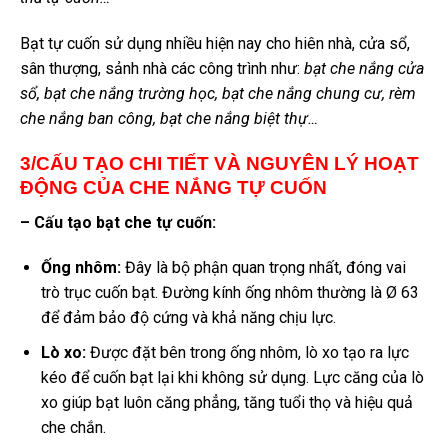
Bạt tự cuốn sử dụng nhiều hiện nay cho hiên nhà, cửa sổ,
sân thượng, sảnh nhà các công trình như:
bạt che nắng cửa
sổ, bạt che nắng trường học, bạt che nắng chung cư, rèm
che nắng ban công, bạt che nắng biệt thự…
3/CẤU TẠO CHI TIẾT VÀ NGUYÊN LÝ HOẠT
ĐỘNG CỦA CHE NẮNG TỰ CUỐN
– Cấu tạo bạt che tự cuốn:
Ống nhôm:
Đây là bộ phận quan trọng nhất, đóng vai
trò trục cuốn bạt. Đường kính ống nhôm thường là Ø 63
để đảm bảo độ cứng và khả năng chịu lực.
Lò xo:
Được đặt bên trong ống nhôm, lò xo tạo ra lực
kéo để cuốn bạt lại khi không sử dụng. Lực căng của lò
xo giúp bạt luôn căng phẳng, tăng tuổi thọ và hiệu quả
che chắn.