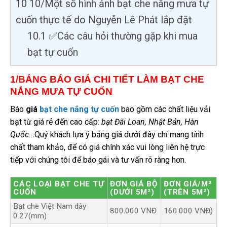
10
10/Một số hình ảnh bạt che nắng mưa tự
cuốn thực tế do Nguyễn Lê Phát lắp đặt
10.1
✅Các câu hỏi thường gặp khi mua
bạt tự cuốn
1/BẢNG BÁO GIÁ CHI TIẾT LÀM BẠT CHE
NẮNG MƯA TỰ CUỐN
Báo
giá
bạt che nắng tự cuốn
bao gồm các chất liệu vải
bạt từ giá rẻ đến cao cấp:
bạt Đài Loan, Nhật Bản, Hàn
Quốc..
.Quý khách lựa ý bảng giá dưới đây chỉ mang tính
chất tham khảo, để có giá chính xác vui lòng liên hệ trực
tiếp với chúng tôi để báo gái và tư vấn rõ ràng hơn.
CÁC LOẠI BẠT CHE TỰ
ĐƠN GIÁ BỘ
ĐƠN GIÁ/M²
CUỐN
(DƯỚI 5M²)
(TRÊN 5M²)
Bạt che Việt Nam dày
800.000 VNĐ
160.000 VNĐ)
0.27(mm)