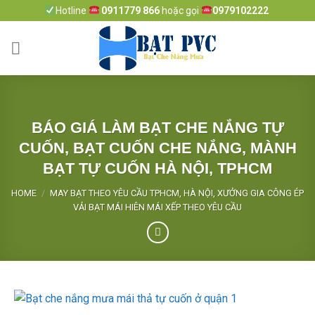
Skip
Hotline
0911779 866
hoặc gọi
0979102222
to
content
BÁO GIÁ LÀM BẠT CHE NẮNG TỰ
CUỐN, BẠT CUỐN CHE NẮNG, MÀNH
BẠT TỰ CUỐN HÀ NỘI, TPHCM
HOME
/
MAY BẠT THEO YÊU CẦU TPHCM, HÀ NỘI, XƯỞNG GIA CÔNG ÉP
VẢI BẠT MÁI HIÊN MÁI XẾP THEO YÊU CẦU