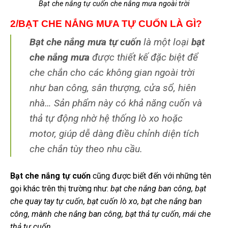
Bạt che nắng tự cuốn che nắng mưa ngoài trời
2/BẠT CHE NẮNG MƯA TỰ CUỐN LÀ GÌ?
Bạt che nắng mưa tự cuốn
là một loại
bạt
che nắng mưa
được thiết kế đặc biệt để
che chắn cho các không gian ngoài trời
như
ban công, sân thượng, cửa sổ, hiên
nhà…
Sản phẩm này có khả năng cuốn và
thả tự động nhờ hệ thống lò xo hoặc
motor, giúp dễ dàng điều chỉnh diện tích
che chắn tùy theo nhu cầu.
Bạt che nắng tự cuốn
cũng được biết đến với những tên
gọi khác trên thị trường như:
bạt che nắng ban công, bạt
che quay tay tự cuốn, bạt cuốn lò xo, bạt che nắng ban
công, mành che nắng ban công, bạt thả tự cuốn, mái che
thả tự cuốn…