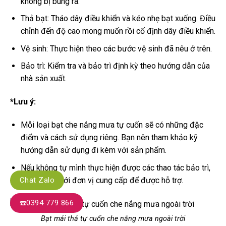
không bị bung ra.
Thả bạt: Tháo dây điều khiển và kéo nhẹ bạt xuống. Điều
chỉnh đến độ cao mong muốn rồi cố định dây điều khiển.
Vệ sinh: Thực hiện theo các bước vệ sinh đã nêu ở trên.
Bảo trì: Kiểm tra và bảo trì định kỳ theo hướng dẫn của
nhà sản xuất.
*Lưu ý:
Mỗi loại bạt che nắng mưa tự cuốn sẽ có những đặc
điểm và cách sử dụng riêng. Bạn nên tham khảo kỹ
hướng dẫn sử dụng đi kèm với sản phẩm.
Nếu không tự mình thực hiện được các thao tác bảo trì,
hãy liên hệ với đơn vị cung cấp để được hỗ trợ.
Chat Zalo
☎️0394 779 866
Bạt mái thả tự cuốn che nắng mưa ngoài trời