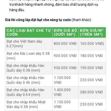
trợ khách hàng nhanh chóng, đảm bảo chất lượng dịch vụ
hàng đầu.
Giá thi công lắp đặt bạt che nắng tự cuốn
(tham khảo):
CÁC LOẠI BẠT CHE TỰ
ĐƠN GIÁ BỘ
ĐƠN GIÁ/M²
CUỐN
(DƯỚI 5M²)
(TRÊN 5M²)
Bạt che Việt Nam dày
800.000 VNĐ
160.000 VNĐ)
0.27(mm)
Bạt che Đài Loan dày 0.38
900.000 VNĐ
180.000 VNĐ
(mm)
Bạt che nhập khẩu Hàn
950.000 VNĐ
190.000 VNĐ
Quốc dày 0.38 (mm)
Bạt che nhập khẩu Hàn
1.100.000
220.000 VNĐ
Quốc dày 0.46 (mm)
VNĐ
Bạt che nhập khẩu Hàn
1.400.000
280.000 VNĐ
Quốc dày 0.64 (mm)
VNĐ
Bạt che nhập khẩu Nhật
1.150.000
230.000 VNĐ
Bản dày 0.38 (mm)
VNĐ