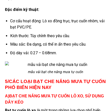
Đặc điểm kỹ thuật:
Cơ cấu hoạt động: Lò xo đồng trục, trục cuốn nhôm, vải
bạt PVC/PE.
Kích thước: Tùy chỉnh theo yêu cầu.
Màu sắc: Đa dạng, có thể in ấn theo yêu cầu.
Độ dày vải: 0.27 – 0.68mm.
mẫu vải bạt che nắng mưa tự cuốn
5/CÁC LOẠI BẠT CHE NẮNG MƯA TỰ CUỐN
PHỔ BIẾN HIỆN NAY
A)BẠT CHE NẮNG MƯA TỰ CUỐN LÒ XO, SỬ DỤNG
DÂY KÉO
Bạt tự cuốn lò xo
là một trong những lựa chọn phổ biến