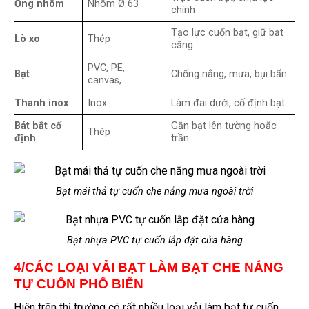
Ống nhôm
Nhôm Ø 63
chính
Tạo lực cuốn bạt, giữ bạt
Lò xo
Thép
căng
PVC, PE,
Bạt
Chống nắng, mưa, bụi bẩn
canvas, …
Thanh inox
Inox
Làm đai dưới, cố định bạt
Bát bắt cố
Gắn bạt lên tường hoặc
Thép
định
trần
Bạt mái thả tự cuốn che nắng mưa ngoài trời
Bạt nhựa PVC tự cuốn lắp đặt cửa hàng
4/CÁC LOẠI VẢI BẠT LÀM BẠT CHE NẮNG
TỰ CUỐN PHỔ BIẾN
Hiện trên thị trường có rất nhiều loại vải làm bạt tự cuốn,