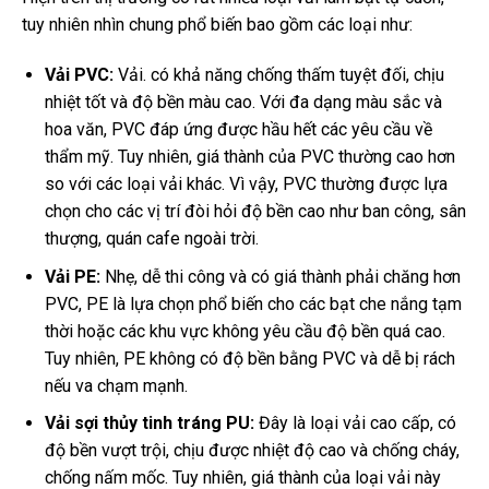
tuy nhiên nhìn chung phổ biến bao gồm các loại như:
Vải PVC:
Vải. có khả năng chống thấm tuyệt đối, chịu
nhiệt tốt và độ bền màu cao. Với đa dạng màu sắc và
hoa văn, PVC đáp ứng được hầu hết các yêu cầu về
thẩm mỹ. Tuy nhiên, giá thành của PVC thường cao hơn
so với các loại vải khác. Vì vậy, PVC thường được lựa
chọn cho các vị trí đòi hỏi độ bền cao như ban công, sân
thượng, quán cafe ngoài trời.
Vải PE:
Nhẹ, dễ thi công và có giá thành phải chăng hơn
PVC, PE là lựa chọn phổ biến cho các bạt che nắng tạm
thời hoặc các khu vực không yêu cầu độ bền quá cao.
Tuy nhiên, PE không có độ bền bằng PVC và dễ bị rách
nếu va chạm mạnh.
Vải sợi thủy tinh tráng PU:
Đây là loại vải cao cấp, có
độ bền vượt trội, chịu được nhiệt độ cao và chống cháy,
chống nấm mốc. Tuy nhiên, giá thành của loại vải này