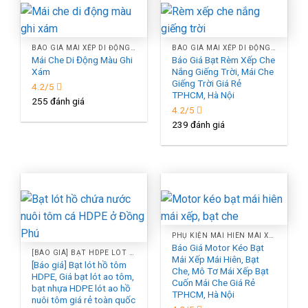
BÁO GIÁ MÁI XẾP DI ĐỘNG, MÁI XẾP LƯỢNG SÓNG, MÁI BẠT XẾP BẠT KÉO CHE NẮNG NGOÀI TRỜI TPHCM, HÀ NỘI
BÁO GIÁ MÁI XẾP DI ĐỘNG, MÁI XẾP LƯỢNG SÓNG, MÁI BẠT XẾP BẠT KÉO CHE NẮNG NGOÀI TRỜI TPHCM, HÀ NỘI
Mái Che Di Động Màu Ghi
Báo Giá Bạt Rèm Xếp Che
Xám
Nắng Giếng Trời, Mái Che
Giếng Trời Giá Rẻ
4.2/5
TPHCM, Hà Nội
255 đánh giá
4.2/5
239 đánh giá
PHỤ KIỆN MÁI HIÊN MÁI XẾP
Báo Giá Motor Kéo Bạt
[BÁO GIÁ] BẠT HDPE LÓT AO HỒ, GIÁ BẠT NHỰA HDPE LÓT HỒ CHỐNG THẤM NƯỚC Ở TPHCM
Mái Xếp Mái Hiên, Bạt
[Báo giá] Bạt lót hồ tôm
Che, Mô Tơ Mái Xếp Bạt
HDPE, Giá bạt lót ao tôm,
Cuốn Mái Che Giá Rẻ
bạt nhựa HDPE lót ao hồ
TPHCM, Hà Nội
nuôi tôm giá rẻ toàn quốc