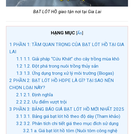
BẠT LÓT HỒ giao tận nơi tại Gia Lai
HẠNG MỤC
[
Ẩn
]
1
PHẦN 1: TẦM QUAN TRỌNG CỦA BẠT LÓT HỒ TẠI GIA
LAI
1.1
1.1. Giải pháp “Cứu Khát” cho cây trồng mùa khô
1.2
1.2. Đột phá trong nuôi trồng thủy sản
1.3
1.3. Ứng dụng trong xử lý môi trường (Biogas)
2
PHẦN 2: BẠT LÓT HỒ HDPE LÀ GÌ? TẠI SAO NÊN
CHỌN LOẠI NÀY?
2.1
2.1. Định nghĩa
2.2
2.2. Ưu điểm vượt trội
3
PHẦN 3: BẢNG BÁO GIÁ BẠT LÓT HỒ MỚI NHẤT 2025
3.1
3.1. Bảng giá bạt lót hồ theo độ dày (Tham khảo)
3.2
3.2. Phân tích chi tiết giá theo mục đích sử dụng
3.2.1
a. Giá bạt lót hồ tôm (Nuôi tôm công nghệ