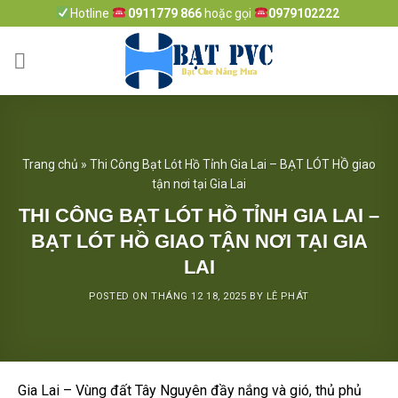
Skip
Hotline
0911779 866
hoặc gọi
0979102222
to
content
Trang chủ
»
Thi Công Bạt Lót Hồ Tỉnh Gia Lai – BẠT LÓT HỒ giao
tận nơi tại Gia Lai
THI CÔNG BẠT LÓT HỒ TỈNH GIA LAI –
BẠT LÓT HỒ GIAO TẬN NƠI TẠI GIA
LAI
POSTED ON
THÁNG 12 18, 2025
BY
LÊ PHÁT
Gia Lai – Vùng đất Tây Nguyên đầy nắng và gió, thủ phủ