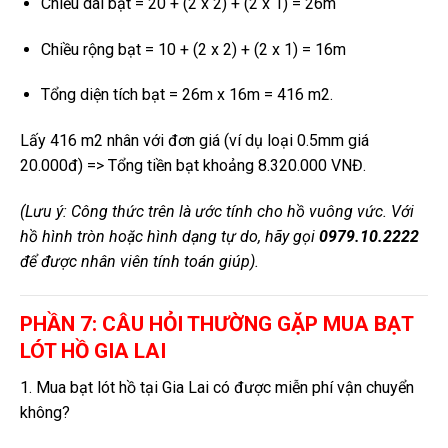
Chiều dài bạt = 20 + (2 x 2) + (2 x 1) = 26m
Chiều rộng bạt = 10 + (2 x 2) + (2 x 1) = 16m
Tổng diện tích bạt = 26m x 16m = 416 m2.
Lấy 416 m2 nhân với đơn giá (ví dụ loại 0.5mm giá
20.000đ) => Tổng tiền bạt khoảng 8.320.000 VNĐ.
(Lưu ý: Công thức trên là ước tính cho hồ vuông vức. Với
hồ hình tròn hoặc hình dạng tự do, hãy gọi
0979.10.2222
để được nhân viên tính toán giúp).
PHẦN 7: CÂU HỎI THƯỜNG GẶP MUA BẠT
LÓT HỒ GIA LAI
1. Mua bạt lót hồ tại Gia Lai có được miễn phí vận chuyển
không?