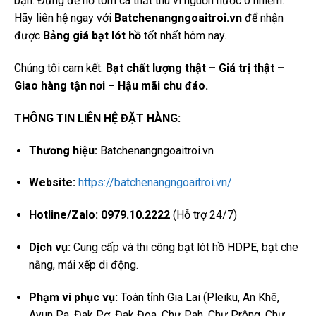
bạn. Đừng để hồ tôm cá thất thu vì nguồn nước ô nhiễm.
Hãy liên hệ ngay với
Batchenangngoaitroi.vn
để nhận
được
Bảng giá bạt lót hồ
tốt nhất hôm nay.
Chúng tôi cam kết:
Bạt chất lượng thật – Giá trị thật –
Giao hàng tận nơi – Hậu mãi chu đáo.
THÔNG TIN LIÊN HỆ ĐẶT HÀNG:
Thương hiệu:
Batchenangngoaitroi.vn
Website:
https://batchenangngoaitroi.vn/
Hotline/Zalo:
0979.10.2222
(Hỗ trợ 24/7)
Dịch vụ:
Cung cấp và thi công bạt lót hồ HDPE, bạt che
nắng, mái xếp di động.
Phạm vi phục vụ:
Toàn tỉnh Gia Lai (Pleiku, An Khê,
Ayun Pa, Đak Pơ, Đak Đoa, Chư Pah, Chư Prông, Chư