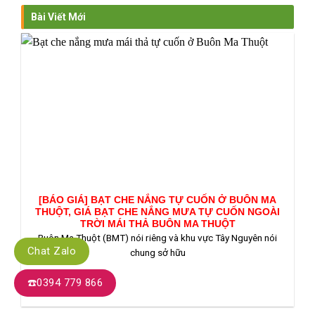
Bài Viết Mới
[BÁO GIÁ] BẠT CHE NẮNG TỰ CUỐN Ở BUÔN MA
THUỘT, GIÁ BẠT CHE NẮNG MƯA TỰ CUỐN NGOÀI
TRỜI MÁI THẢ BUÔN MA THUỘT
Buôn Ma Thuột (BMT) nói riêng và khu vực Tây Nguyên nói
Chat Zalo
chung sở hữu
☎️0394 779 866