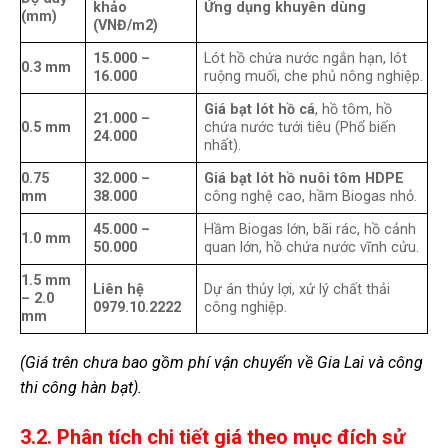
khảo
Ứng dụng khuyên dùng
(mm)
(VNĐ/m2)
15.000 –
Lót hồ chứa nước ngắn hạn, lót
0.3 mm
16.000
ruộng muối, che phủ nông nghiệp.
Giá bạt lót hồ cá
, hồ tôm, hồ
21.000 –
0.5 mm
chứa nước tưới tiêu (Phổ biến
24.000
nhất).
0.75
32.000 –
Giá bạt lót hồ nuôi tôm HDPE
mm
38.000
công nghệ cao, hầm Biogas nhỏ.
45.000 –
Hầm Biogas lớn, bãi rác, hồ cảnh
1.0 mm
50.000
quan lớn, hồ chứa nước vĩnh cửu.
1.5 mm
Liên hệ
Dự án thủy lợi, xử lý chất thải
– 2.0
0979.10.2222
công nghiệp.
mm
(Giá trên chưa bao gồm phí vận chuyển về Gia Lai và công
thi công hàn bạt).
3.2. Phân tích chi tiết giá theo mục đích sử