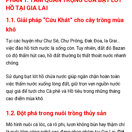
PHẦN 1: TẦM QUAN TRỌNG CỦA BẠT LÓT
HỒ TẠI GIA LAI
1.1. Giải pháp “Cứu Khát” cho cây trồng mùa
khô
Tại các huyện như Chư Sê, Chư Prông, Đak Đoa, Ia Grai…
việc đào hồ tích nước là sống còn. Tuy nhiên, đất đỏ Bazan
có độ thấm hút cao, hồ đất thường bị thất thoát nước nhanh
chóng.
Sử dụng bạt lót hồ chứa nước giúp ngăn chặn hoàn toàn
việc thấm nước xuống lòng đất, giữ trọn vẹn nguồn nước
quý giá để tưới cho Cà phê và Hồ tiêu trong những tháng
cao điểm mùa khô.
1.2. Đột phá trong nuôi trồng thủy sản
Mô hình nuôi cá lóc, cá rô phi, lươn không bùn hay thậm chí
là nuôi tôm công nghệ cao đang nhen nhóm tại Gia Lai.
Giá