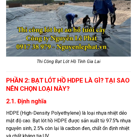
Thi Công Bạt Lót Hồ Tỉnh Gia Lai
PHẦN 2: BẠT LÓT HỒ HDPE LÀ GÌ? TẠI SAO
NÊN CHỌN LOẠI NÀY?
2.1. Định nghĩa
HDPE (High-Density Polyethylene) là loại nhựa nhiệt dẻo
mật độ cao. Bạt lót hồ HDPE được sản xuất từ 97.5% nhựa
nguyên sinh, 2.5% còn lại là cacbon đen, chất ổn định nhiệt
và chất kháng tia UV.