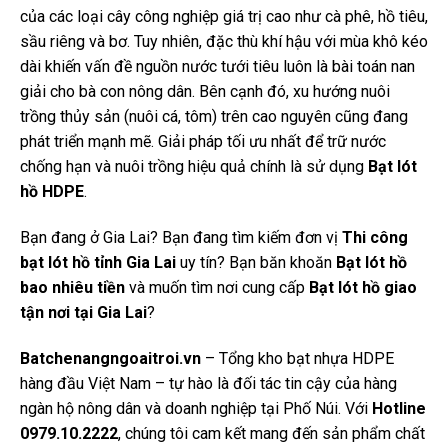
của các loại cây công nghiệp giá trị cao như cà phê, hồ tiêu,
sầu riêng và bơ. Tuy nhiên, đặc thù khí hậu với mùa khô kéo
dài khiến vấn đề nguồn nước tưới tiêu luôn là bài toán nan
giải cho bà con nông dân. Bên cạnh đó, xu hướng nuôi
trồng thủy sản (nuôi cá, tôm) trên cao nguyên cũng đang
phát triển mạnh mẽ. Giải pháp tối ưu nhất để trữ nước
chống hạn và nuôi trồng hiệu quả chính là sử dụng
Bạt lót
hồ HDPE
.
Bạn đang ở Gia Lai? Bạn đang tìm kiếm đơn vị
Thi công
bạt lót hồ tỉnh Gia Lai
uy tín? Bạn băn khoăn
Bạt lót hồ
bao nhiêu tiền
và muốn tìm nơi cung cấp
Bạt lót hồ giao
tận nơi tại Gia Lai
?
Batchenangngoaitroi.vn
– Tổng kho bạt nhựa HDPE
hàng đầu Việt Nam – tự hào là đối tác tin cậy của hàng
ngàn hộ nông dân và doanh nghiệp tại Phố Núi. Với
Hotline
0979.10.2222
, chúng tôi cam kết mang đến sản phẩm chất