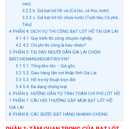
cao)
3.2.2
b. Giá bạt lót hồ cá (Cá lóc, cá Koi, lươn)
3.2.3
c. Giá bạt lót hồ chứa nước (Tưới tiêu Cà phê,
Tiêu)
4
PHẦN 4: DỊCH VỤ THI CÔNG BẠT LÓT HỒ TẠI GIA LAI
4.1
4.1. Quy trình thi công chuyên nghiệp
4.2
4.2. Chi phí thi công là bao nhiêu?
5
PHẦN 5: TẠI SAO NGƯỜI DÂN GIA LAI CHỌN
BATCHENANGNGOAITROI.VN?
5.1
5.1. Tổng kho lớn – Giá gốc
5.2
5.2. Giao hàng tận nơi khắp tỉnh Gia Lai
5.3
5.3. Hỗ trợ kỹ thuật trọn đời
5.4
5.4. Đa dạng chủng loại
6
PHẦN 6: HƯỚNG DẪN TỰ TÍNH TOÁN CHI PHÍ LÓT HỒ
7
PHẦN 7: CÂU HỎI THƯỜNG GẶP MUA BẠT LÓT HỒ
GIA LAI
8
PHẦN 8: CÁC BƯỚC ĐẶT HÀNG NHANH CHÓNG