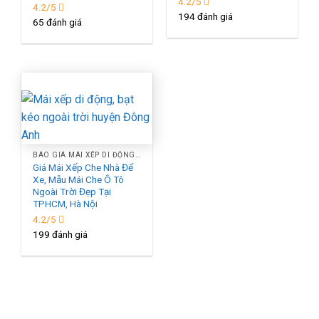
4.2/5
4.2/5
194 đánh giá
65 đánh giá
BÁO GIÁ MÁI XẾP DI ĐỘNG, MÁI XẾP LƯỢNG SÓNG, MÁI BẠT XẾP BẠT KÉO CHE NẮNG NGOÀI TRỜI TPHCM, HÀ NỘI
Giá Mái Xếp Che Nhà Để
Xe, Mẫu Mái Che Ô Tô
Ngoài Trời Đẹp Tại
TPHCM, Hà Nội
4.2/5
199 đánh giá