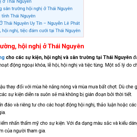
ị ở Thái Nguyên
g sân trường hội nghị ở Thái Nguyên
i tỉnh Thái Nguyên
Ở Thái Nguyên Uy Tín – Nguyễn Lê Phát
, hội nghị, tiệc đám cưới tại Thái Nguyên
rường, hội nghị ở Thái Nguyên
ng
cho các sự kiện, hội nghị và sân trường tại Thái Nguyên
đa
oạt động ngoại khóa, lễ hội, hội nghị và tiệc tùng. Một số lý do c
 hậu thay đổi với mùa hè nắng nóng và mùa mưa bất chợt. Dù che 
c sự kiện diễn ra suôn sẻ mà không bị gián đoạn bởi thời tiết.
n đáo và riêng tư cho các hoạt động hội nghị, thảo luận hoặc các
ia.
điểm nhấn thẩm mỹ cho sự kiện. Với đa dạng màu sắc và kiểu dán
m của người tham gia.