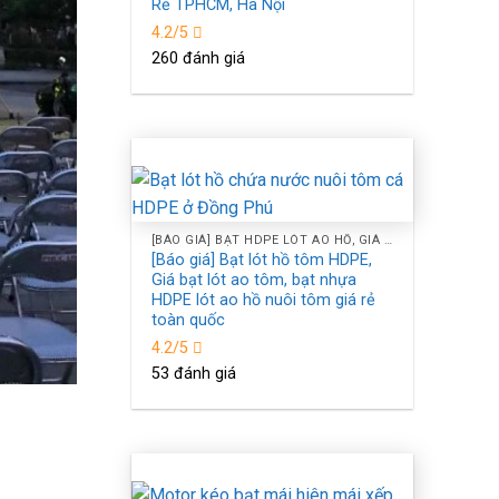
Rẻ TPHCM, Hà Nội
4.2/5
260 đánh giá
[BÁO GIÁ] BẠT HDPE LÓT AO HỒ, GIÁ BẠT NHỰA HDPE LÓT HỒ CHỐNG THẤM NƯỚC Ở TPHCM
[Báo giá] Bạt lót hồ tôm HDPE,
Giá bạt lót ao tôm, bạt nhựa
HDPE lót ao hồ nuôi tôm giá rẻ
toàn quốc
4.2/5
53 đánh giá