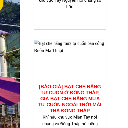
khu vực Tây Nguyên nói chung sở
hữu
[BÁO GIÁ] BẠT CHE NẮNG
TỰ CUỐN Ở ĐỒNG THÁP,
GIÁ BẠT CHE NẮNG MƯA
TỰ CUỐN NGOÀI TRỜI MÁI
THẢ ĐỒNG THÁP
Khí hậu khu vực Miền Tây nói
chung và Đồng Tháp nói riêng