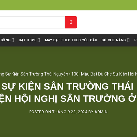
I ĐỘNG
BẠT HDPE
MAY BẠT THEO THEO YÊU CẦU
DÙ CHE NẮNG
P
ng Sự Kiện Sân Trường Thái Nguyên⭐100+Mẫu Bạt Dù Che Sự Kiện Hội 
 SỰ KIỆN SÂN TRƯỜNG THÁ
IỆN HỘI NGHỊ SÂN TRƯỜNG Ở
POSTED ON
THÁNG 9 22, 2024
BY
ADMIN