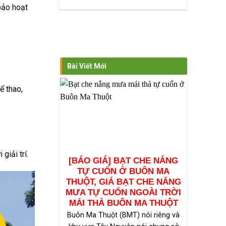
bảo hoạt
Bài Viết Mới
ể thao,
giải trí.
[BÁO GIÁ] BẠT CHE NẮNG
TỰ CUỐN Ở BUÔN MA
THUỘT, GIÁ BẠT CHE NẮNG
MƯA TỰ CUỐN NGOÀI TRỜI
MÁI THẢ BUÔN MA THUỘT
Buôn Ma Thuột (BMT) nói riêng và