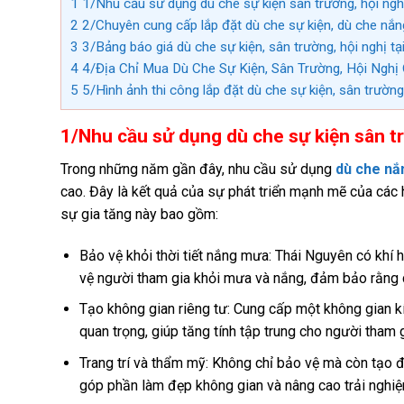
1
1/Nhu cầu sử dụng dù che sự kiện sân trường, hội ngh
2
2/Chuyên cung cấp lắp đặt dù che sự kiện, dù che nắn
3
3/Bảng báo giá dù che sự kiện, sân trường, hội nghị tạ
4
4/Địa Chỉ Mua Dù Che Sự Kiện, Sân Trường, Hội Nghị 
5
5/Hình ảnh thi công lắp đặt dù che sự kiện, sân trường
1/Nhu cầu sử dụng dù che sự kiện sân t
Trong những năm gần đây, nhu cầu sử dụng
dù che nắ
cao. Đây là kết quả của sự phát triển mạnh mẽ của các h
sự gia tăng này bao gồm:
Bảo vệ khỏi thời tiết nắng mưa: Thái Nguyên có khí
vệ người tham gia khỏi mưa và nắng, đảm bảo rằng cá
Tạo không gian riêng tư: Cung cấp một không gian kí
quan trọng, giúp tăng tính tập trung cho người tham g
Trang trí và thẩm mỹ: Không chỉ bảo vệ mà còn tạo 
góp phần làm đẹp không gian và nâng cao trải nghiệ