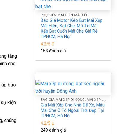
PHỤ KIỆN MÁI HIÊN MÁI XẾP
Báo Giá Motor Kéo Bạt Mái Xếp
Mái Hiên, Bạt Che, Mô Tơ Mái
Xếp Bạt Cuốn Mái Che Giá Rẻ
TPHCM, Hà Nội
4.2/5
153 đánh giá
ng tăng
hính cho
giúp bảo
BÁO GIÁ MÁI XẾP DI ĐỘNG, MÁI XẾP LƯỢNG SÓNG, MÁI BẠT XẾP BẠT KÉO CHE NẮNG NGOÀI TRỜI TPHCM, HÀ NỘI
 sự kiện
Giá Mái Xếp Che Nhà Để Xe, Mẫu
Mái Che Ô Tô Ngoài Trời Đẹp Tại
TPHCM, Hà Nội
g, chúng
4.2/5
249 đánh giá