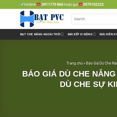
Skip
Hotline
0911779 866
hoặc gọi
0979102222
to
content
BẠT CHE NẮNG NGOÀI TRỜI
MÁI XẾP DI ĐỘNG
MÁI HIÊN D
Trang chủ
»
Báo Giá Dù Che Nắ
BÁO GIÁ DÙ CHE NẮNG
DÙ CHE SỰ K