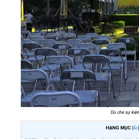
Dù che sự kiện
HẠNG MỤC
[
Ẩn