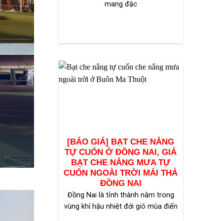
mang đặc
[BÁO GIÁ] BẠT CHE NẮNG
TỰ CUỐN Ở ĐỒNG NAI, GIÁ
BẠT CHE NẮNG MƯA TỰ
CUỐN NGOÀI TRỜI MÁI THẢ
ĐỒNG NAI
Đồng Nai là tỉnh thành nằm trong
vùng khí hậu nhiệt đới gió mùa điển