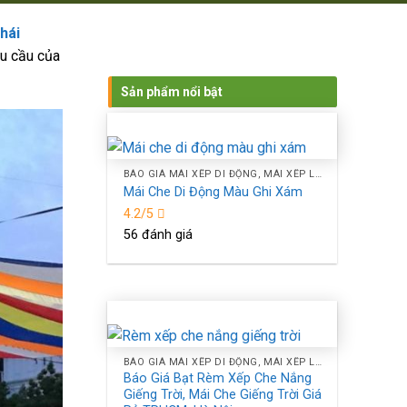
Thái
êu cầu của
Sản phẩm nổi bật
BÁO GIÁ MÁI XẾP DI ĐỘNG, MÁI XẾP LƯỢNG SÓNG, MÁI BẠT XẾP BẠT KÉO CHE NẮNG NGOÀI TRỜI TPHCM, HÀ NỘI
Mái Che Di Động Màu Ghi Xám
4.2/5
56 đánh giá
BÁO GIÁ MÁI XẾP DI ĐỘNG, MÁI XẾP LƯỢNG SÓNG, MÁI BẠT XẾP BẠT KÉO CHE NẮNG NGOÀI TRỜI TPHCM, HÀ NỘI
Báo Giá Bạt Rèm Xếp Che Nắng
Giếng Trời, Mái Che Giếng Trời Giá