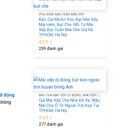
PHỤ KIỆN MÁI HIÊN MÁI XẾP
Báo Giá Motor Kéo Bạt Mái Xếp
Mái Hiên, Bạt Che, Mô Tơ Mái
Xếp Bạt Cuốn Mái Che Giá Rẻ
TPHCM, Hà Nội
4.2/5
239 đánh giá
di động
BÁO GIÁ MÁI XẾP DI ĐỘNG, MÁI XẾP LƯỢNG SÓNG, MÁI BẠT XẾP BẠT KÉO CHE NẮNG NGOÀI TRỜI TPHCM, HÀ NỘI
Giá Mái Xếp Che Nhà Để Xe, Mẫu
 không
Mái Che Ô Tô Ngoài Trời Đẹp Tại
TPHCM, Hà Nội
4.2/5
277 đánh giá