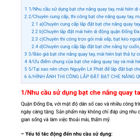
1
1/Nhu cầu sử dụng bạt che nắng quay tay, mái hiên di
2
2/Chuyên cung cấp, thi công bạt che nắng quay tay, má
2.1
a)Chuyên cung cấp lắp đặt bạt che nắng quay ta
2.2
b)Chuyên lắp đặt mái hiên di động quận Đống Đa
2.3
c)Chuyên thi công trọn gói mái xếp, bạt kéo ngoà
2.4
d)Chuyên cung cấp lắp đặt bạt che nắng tự cuốn
3
3/Báo giá bạt che nắng quay tay, mái hiên bạt thả tự
4
4/Ưu điểm chung của bạt che nắng quay tay và mái hi
5
5/Tại sao nên chọn Nguyễn Lê Phát để lắp đặt bạt che 
6
6/HÌNH ẢNH THI CÔNG LẮP ĐẶT BẠT CHE NẮNG QU
1/Nhu cầu sử dụng bạt che nắng quay ta
Quận Đống Đa, với mật độ dân số cao và nhiều công tr
ngày càng tăng. Sản phẩm này không chỉ đáp ứng nhu c
gian sống và làm việc thoải mái, thẩm mỹ.
– Yếu tố tác động đến nhu cầu sử dụng: