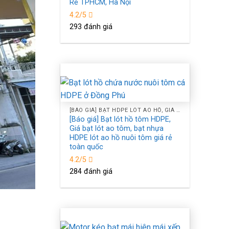
Rẻ TPHCM, Hà Nội
4.2/5
293 đánh giá
[BÁO GIÁ] BẠT HDPE LÓT AO HỒ, GIÁ BẠT NHỰA HDPE LÓT HỒ CHỐNG THẤM NƯỚC Ở TPHCM
[Báo giá] Bạt lót hồ tôm HDPE,
Giá bạt lót ao tôm, bạt nhựa
HDPE lót ao hồ nuôi tôm giá rẻ
toàn quốc
4.2/5
284 đánh giá