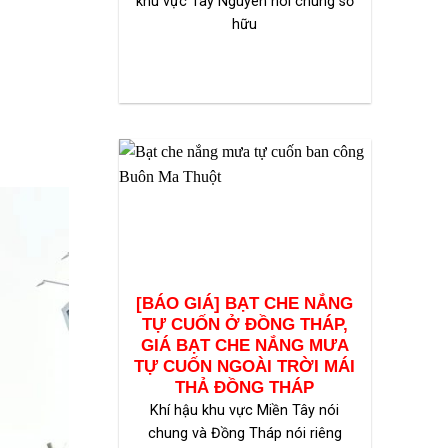
khu vực Tây Nguyên nói chung sở
hữu
[BÁO GIÁ] BẠT CHE NẮNG
TỰ CUỐN Ở ĐỒNG THÁP,
GIÁ BẠT CHE NẮNG MƯA
TỰ CUỐN NGOÀI TRỜI MÁI
THẢ ĐỒNG THÁP
Khí hậu khu vực Miền Tây nói
chung và Đồng Tháp nói riêng