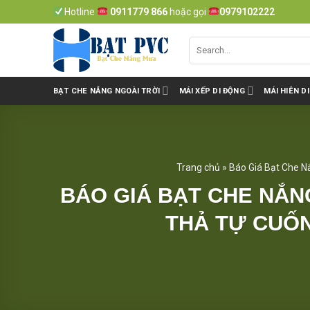
Skip
Hotline
0911779 866
hoặc gọi
0979102222
to
content
BẠT CHE NẮNG NGOÀI TRỜI
MÁI XẾP DI ĐỘNG
MÁI HIÊN D
Trang chủ
»
Báo Giá Bạt Che N
BÁO GIÁ BẠT CHE NẮNG
THẢ TỰ CUỐN