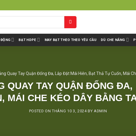
I ĐỘNG
BẠT HDPE
MAY BẠT THEO THEO YÊU CẦU
DÙ CHE NẮNG
P
ắng Quay Tay Quận Đống Đa, Lắp Đặt Mái Hiên, Bạt Thả Tự Cuốn, Mái C
 QUAY TAY QUẬN ĐỐNG ĐA, 
, MÁI CHE KÉO DÂY BẰNG T
POSTED ON
THÁNG 10 3, 2024
BY
ADMIN