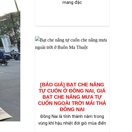
mang đặc
[BÁO GIÁ] BẠT CHE NẮNG
TỰ CUỐN Ở ĐỒNG NAI, GIÁ
BẠT CHE NẮNG MƯA TỰ
CUỐN NGOÀI TRỜI MÁI THẢ
ĐỒNG NAI
Đồng Nai là tỉnh thành nằm trong
vùng khí hậu nhiệt đới gió mùa điển