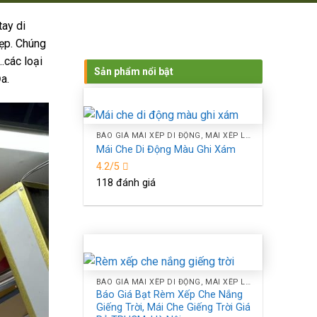
tay di
ẹp. Chúng
…các loại
Sản phẩm nổi bật
a.
BÁO GIÁ MÁI XẾP DI ĐỘNG, MÁI XẾP LƯỢNG SÓNG, MÁI BẠT XẾP BẠT KÉO CHE NẮNG NGOÀI TRỜI TPHCM, HÀ NỘI
Mái Che Di Động Màu Ghi Xám
4.2/5
118 đánh giá
BÁO GIÁ MÁI XẾP DI ĐỘNG, MÁI XẾP LƯỢNG SÓNG, MÁI BẠT XẾP BẠT KÉO CHE NẮNG NGOÀI TRỜI TPHCM, HÀ NỘI
Báo Giá Bạt Rèm Xếp Che Nắng
Giếng Trời, Mái Che Giếng Trời Giá