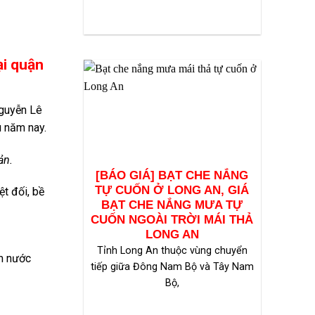
ại quận
Nguyễn Lê
u năm nay.
ản.
[BÁO GIÁ] BẠT CHE NẮNG
TỰ CUỐN Ở LONG AN, GIÁ
t đối, bề
BẠT CHE NẮNG MƯA TỰ
CUỐN NGOÀI TRỜI MÁI THẢ
LONG AN
Tỉnh Long An thuộc vùng chuyển
ấm nước
tiếp giữa Đông Nam Bộ và Tây Nam
Bộ,