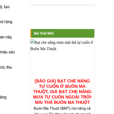
ộ, tạo
mở rộng
Bài Viết Mới
an này,
, màu sắc
ời, thu
[BÁO GIÁ] BẠT CHE NẮNG
TỰ CUỐN Ở BUÔN MA
THUỘT, GIÁ BẠT CHE NẮNG
tăng
MƯA TỰ CUỐN NGOÀI TRỜI
MÁI THẢ BUÔN MA THUỘT
Buôn Ma Thuột (BMT) nói riêng và