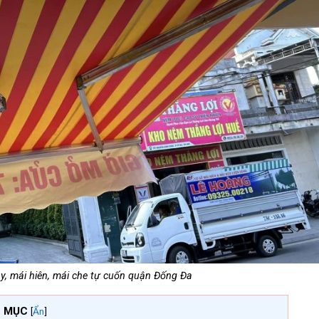
y, mái hiên, mái che tự cuốn quận Đống Đa
 MỤC
[
Ẩn
]