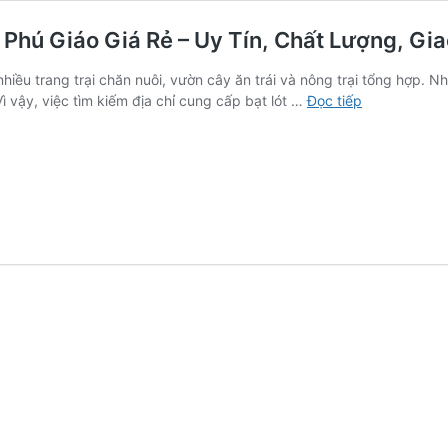
Phú Giáo Giá Rẻ – Uy Tín, Chất Lượng, Gi
hiều trang trại chăn nuôi, vườn cây ăn trái và nông trại tổng hợp. N
Địa
ì vậy, việc tìm kiếm địa chỉ cung cấp bạt lót …
Đọc tiếp
Chỉ
Cung
Cấp
Bạt
Lót
Hồ
Chứa
Nước
Phú
Giáo
Giá
Rẻ
–
Uy
Tín,
Chất